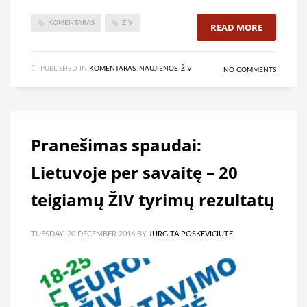
KOMENTARAS
ŽIV
READ MORE
PUBLISHED IN
KOMENTARAS
,
NAUJIENOS
,
ŽIV
NO COMMENTS
Pranešimas spaudai:
Lietuvoje per savaitę – 20
teigiamų ŽIV tyrimų rezultatų
TUESDAY, 20 DECEMBER 2016
BY
JURGITA POSKEVICIUTE