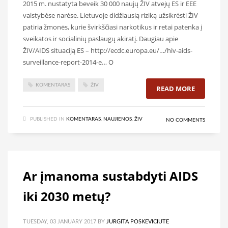
2015 m. nustatyta beveik 30 000 naujų ŽIV atvejų ES ir EEE
valstybėse narėse. Lietuvoje didžiausią riziką užsikrėsti ŽIV
patiria žmonės, kurie švirkščiasi narkotikus ir retai patenka į
sveikatos ir socialinių paslaugų akiratį. Daugiau apie
ŽIV/AIDS situaciją ES – http://ecdc.europa.eu/…/hiv-aids-
surveillance-report-2014-e… O
KOMENTARAS
ŽIV
READ MORE
PUBLISHED IN
KOMENTARAS
,
NAUJIENOS
,
ŽIV
NO COMMENTS
Ar įmanoma sustabdyti AIDS
iki 2030 metų?
TUESDAY, 03 JANUARY 2017
BY
JURGITA POSKEVICIUTE