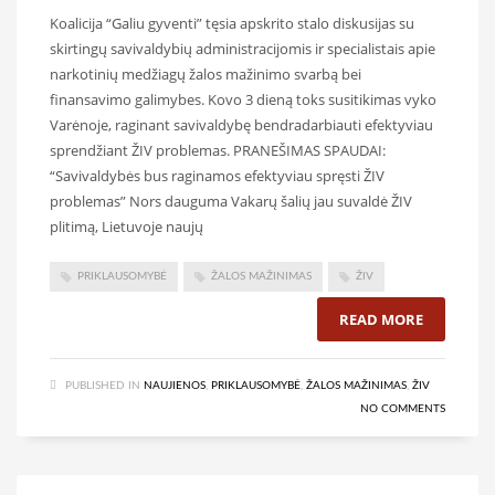
Koalicija “Galiu gyventi” tęsia apskrito stalo diskusijas su
skirtingų savivaldybių administracijomis ir specialistais apie
narkotinių medžiagų žalos mažinimo svarbą bei
finansavimo galimybes. Kovo 3 dieną toks susitikimas vyko
Varėnoje, raginant savivaldybę bendradarbiauti efektyviau
sprendžiant ŽIV problemas. PRANEŠIMAS SPAUDAI:
“Savivaldybės bus raginamos efektyviau spręsti ŽIV
problemas” Nors dauguma Vakarų šalių jau suvaldė ŽIV
plitimą, Lietuvoje naujų
PRIKLAUSOMYBĖ
ŽALOS MAŽINIMAS
ŽIV
READ MORE
PUBLISHED IN
NAUJIENOS
,
PRIKLAUSOMYBĖ
,
ŽALOS MAŽINIMAS
,
ŽIV
NO COMMENTS