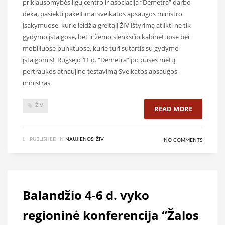
priklausomybės ligų centro ir asociacija “Demetra” darbo
dėka, pasiekti pakeitimai sveikatos apsaugos ministro
įsakymuose, kurie leidžia greitąjį ŽIV ištyrimą atlikti ne tik
gydymo įstaigose, bet ir žemo slenksčio kabinetuose bei
mobiliuose punktuose, kurie turi sutartis su gydymo
įstaigomis! Rugsėjo 11 d. “Demetra” po pusės metų
pertraukos atnaujino testavimą Sveikatos apsaugos
ministras
ŽIV
READ MORE
PUBLISHED IN
NAUJIENOS
,
ŽIV
NO COMMENTS
Balandžio 4-6 d. vyko
regioninė konferencija “Žalos