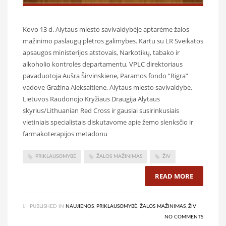
Kovo 13 d. Alytaus miesto savivaldybėje aptarėme žalos
mažinimo paslaugų plėtros galimybes. Kartu su LR Sveikatos
apsaugos ministerijos atstovais, Narkotikų, tabako ir
alkoholio kontrolės departamentu, VPLC direktoriaus
pavaduotoja Aušra Širvinskiene, Paramos fondo “Rigra”
vadove Gražina Aleksaitiene, Alytaus miesto savivaldybe,
Lietuvos Raudonojo Kryžiaus Draugija Alytaus
skyrius/Lithuanian Red Cross ir gausiai susirinkusiais
vietiniais specialistais diskutavome apie žemo slenksčio ir
farmakoterapijos metadonu
PRIKLAUSOMYBĖ
ŽALOS MAŽINIMAS
ŽIV
READ MORE
PUBLISHED IN
NAUJIENOS
,
PRIKLAUSOMYBĖ
,
ŽALOS MAŽINIMAS
,
ŽIV
NO COMMENTS