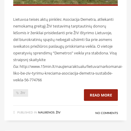
Lietuvoa teisės aktų pinklės: Asociacija Demetra, atliekanti
nemokamą greitąjį ŽIV testavimą tarptautinių donorų
lėšomis ir ženkliai prisidedanti prie ŽIV ištyrimo Lietuvoje,
dėl biurokratinių spąstų nebegali užsiimti šia prie asmens
sveikatos priežiūros paslaugų priskiriama veikla. O vietoje
operatyvių sprendimų “Demetros” veikla yra stabdona. Visą
straipsnį skaitykite
čia: http://www.15min.lt/naujiena/aktualu/lietuva/narkomanai-
liko-be-ziv-tyrimu-kreciama-asociacija-demetra-sustabde-
veikla-56-774766
ŽIV
READ MORE
PUBLISHED IN
NAUJIENOS
,
ŽIV
NO COMMENTS