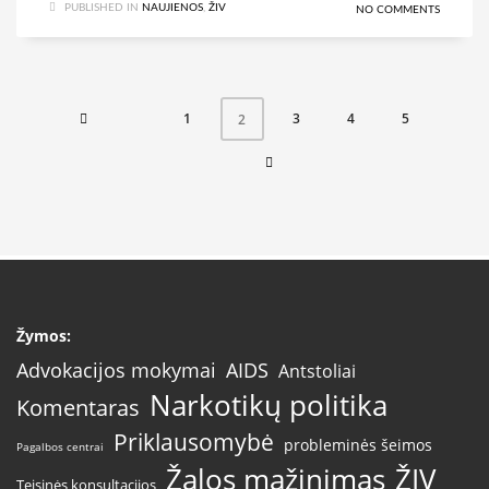
PUBLISHED IN
NAUJIENOS
,
ŽIV
NO COMMENTS
1
3
4
5
2
Žymos:
AIDS
Advokacijos mokymai
Antstoliai
Narkotikų politika
Komentaras
Priklausomybė
probleminės šeimos
Pagalbos centrai
Žalos mažinimas
ŽIV
Teisinės konsultacijos