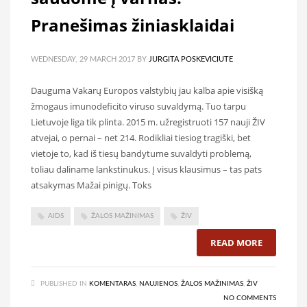
Pranešimas žiniasklaidai
WEDNESDAY, 29 MARCH 2017
BY
JURGITA POSKEVICIUTE
Dauguma Vakarų Europos valstybių jau kalba apie visišką
žmogaus imunodeficito viruso suvaldymą. Tuo tarpu
Lietuvoje liga tik plinta. 2015 m. užregistruoti 157 nauji ŽIV
atvejai, o pernai – net 214. Rodikliai tiesiog tragiški, bet
vietoje to, kad iš tiesų bandytume suvaldyti problemą,
toliau daliname lankstinukus. Į visus klausimus – tas pats
atsakymas Mažai pinigų. Toks
AIDS
ŽALOS MAŽINIMAS
ŽIV
READ MORE
PUBLISHED IN
KOMENTARAS
,
NAUJIENOS
,
ŽALOS MAŽINIMAS
,
ŽIV
NO COMMENTS