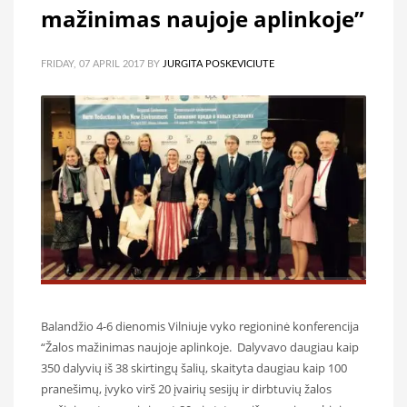
mažinimas naujoje aplinkoje”
FRIDAY, 07 APRIL 2017
BY
JURGITA POSKEVICIUTE
Balandžio 4-6 dienomis Vilniuje vyko regioninė konferencija
“Žalos mažinimas naujoje aplinkoje. Dalyvavo daugiau kaip
350 dalyvių iš 38 skirtingų šalių, skaityta daugiau kaip 100
pranešimų, įvyko virš 20 įvairių sesijų ir dirbtuvių žalos