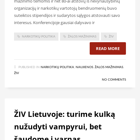
mažinimo temomis ir net 80-ai atstovų iš nevyriausybinių
organizacijų ir narkotikų vartotojų bendruomenių buvo
suteiktos stipendijos ir sudarytos sąlygos atstovauti savo
interesus. Konferencijoje gausiai dalyvavo ir
NARKOTIKŲ POLITIKA
ŽALOS MAŽINIMAS
ŽIV
READ MORE
PUBLISHED IN
NARKOTIKŲ POLITIKA
,
NAUJIENOS
,
ŽALOS MAŽINIMAS
,
ŽIV
NO COMMENTS
ŽIV Lietuvoje: turime kulką
nužudyti vampyrui, bet
šaudome į varnas.