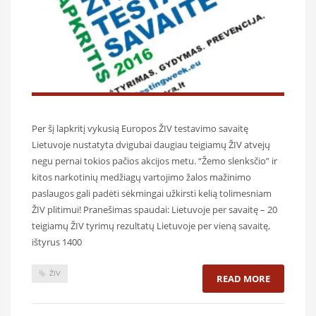
Per šį lapkritį vykusią Europos ŽIV testavimo savaitę
Lietuvoje nustatyta dvigubai daugiau teigiamų ŽIV atvejų
negu pernai tokios pačios akcijos metu. “Žemo slenksčio” ir
kitos narkotinių medžiagų vartojimo žalos mažinimo
paslaugos gali padėti sėkmingai užkirsti kelią tolimesniam
ŽIV plitimui! Pranešimas spaudai: Lietuvoje per savaitę – 20
teigiamų ŽIV tyrimų rezultatų Lietuvoje per vieną savaitę,
ištyrus 1400
ŽIV
READ MORE