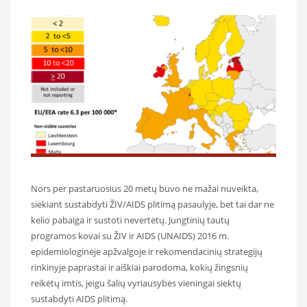
Nors per pastaruosius 20 metų buvo ne mažai nuveikta,
siekiant sustabdyti ŽIV/AIDS plitimą pasaulyje, bet tai dar ne
kelio pabaiga ir sustoti nevertėtų. Jungtinių tautų
programos kovai su ŽIV ir AIDS (UNAIDS) 2016 m.
epidemiologinėje apžvalgoje ir rekomendacinių strategijų
rinkinyje paprastai ir aiškiai parodoma, kokių žingsnių
reikėtų imtis, jeigu šalių vyriausybės vieningai siektų
sustabdyti AIDS plitimą.