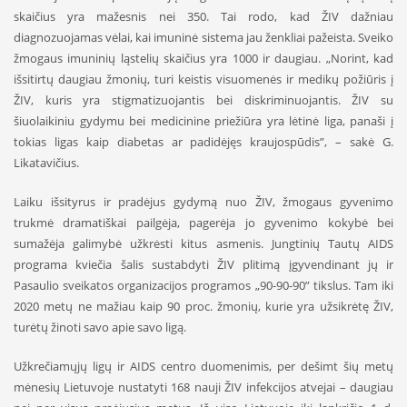
skaičius yra mažesnis nei 350. Tai rodo, kad ŽIV dažniau
diagnozuojamas vėlai, kai imuninė sistema jau ženkliai pažeista. Sveiko
žmogaus imuninių ląstelių skaičius yra 1000 ir daugiau. „Norint, kad
išsitirtų daugiau žmonių, turi keistis visuomenės ir medikų požiūris į
ŽIV, kuris yra stigmatizuojantis bei diskriminuojantis. ŽIV su
šiuolaikiniu gydymu bei medicinine priežiūra yra lėtinė liga, panaši į
tokias ligas kaip diabetas ar padidėjęs kraujospūdis”, – sakė G.
Likatavičius.
Laiku išsityrus ir pradėjus gydymą nuo ŽIV, žmogaus gyvenimo
trukmė dramatiškai pailgėja, pagerėja jo gyvenimo kokybė bei
sumažėja galimybė užkrėsti kitus asmenis. Jungtinių Tautų AIDS
programa kviečia šalis sustabdyti ŽIV plitimą įgyvendinant jų ir
Pasaulio sveikatos organizacijos programos „90-90-90” tikslus. Tam iki
2020 metų ne mažiau kaip 90 proc. žmonių, kurie yra užsikrėtę ŽIV,
turėtų žinoti savo apie savo ligą.
Užkrečiamųjų ligų ir AIDS centro duomenimis, per dešimt šių metų
mėnesių Lietuvoje nustatyti 168 nauji ŽIV infekcijos atvejai – daugiau