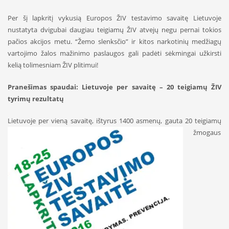
Per šį lapkritį vykusią Europos ŽIV testavimo savaitę Lietuvoje
nustatyta dvigubai daugiau teigiamų ŽIV atvejų negu pernai tokios
pačios akcijos metu. “Žemo slenksčio” ir kitos narkotinių medžiagų
vartojimo žalos mažinimo paslaugos gali padėti sėkmingai užkirsti
kelią tolimesniam ŽIV plitimui!
Pranešimas spaudai: Lietuvoje per savaitę – 20 teigiamų ŽIV
tyrimų rezultatų
Lietuvoje per vieną savaitę, ištyru
s 1400 asmenų, gauta 20 teigiamų
žmogaus