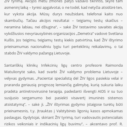
ŽIV tyrimą. Akcijos metu žmonės patys važiavo tikrintis, skyrė tam
asmeninį laiką – tyrėsi apgalvotai, o ne todėl, kad netyčia atsidūrė ten,
kur vyksta akcija. Mūsų durys neužsidarė, telefonai kaito nuo
skambučių. Tačiau akcijos rezultatai – teigiamų testų skaičius –
neramina labiau, nei džiugina”, – sakė ŽIV testavimo savaitės akciją
vykdžiusios nevyriausybinės organizacijos „Demetra” vadovė Svetlana
Kulšis. Jos teigimu, teigiamų testų kiekis patvirtina, kad ŽIV ištyrimo
prieinamumas nacionaliniu lygiu turi perteklinių reikalavimų, o tai
stabdo ŽIV valdymo pažangą Lietuvoje.
Santariškių klinikų Infekcinių ligų centro profesorė Raimonda
Matulionytė sako, kad svarbi ŽIV valdymo problema Lietuvoje –
vėlyvas gydymas. „Pacientai specialistą dėl ŽIV ligos pasiekia vėlai ir
praranda geriausią prognozę lemiančią galimybę, kurią sukuria laiku
pradėta antiretrovirusinė terapija, padedanti išvengti AIDS ir su tuo
susijusio sergamumo bei pasiekti visavertį imuninės sistemos
atsistatymą”, – sakė ji. „ŽIV ištyrimas gydymo įstaigose turėtų būti
prieinamesnis, t.y. įtrauktas į Valstybinės ligonių kasos apmokamas
paslaugas. Gydytojai, skiriant ŽIV tyrimą, turi vadovautis potencialiais
rizikos veiksniais ir indikacinių ligų buvimu”, – akcentavo prof. R.