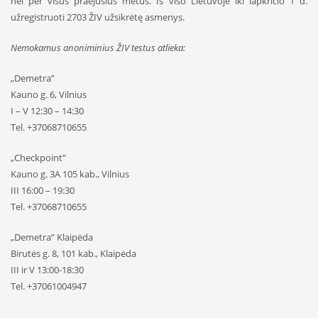
nei per visus praėjusius metus. Iš viso Lietuvoje iki lapkričio 1 d.
užregistruoti 2703 ŽIV užsikrėtę asmenys.
Nemokamus anoniminius ŽIV testus atlieka:
„Demetra”
Kauno g. 6, Vilnius
I – V 12:30 – 14:30
Tel. +37068710655
„Checkpoint”
Kauno g. 3A 105 kab., Vilnius
III 16:00 – 19:30
Tel. +37068710655
„Demetra” Klaipėda
Birutės g. 8, 101 kab., Klaipėda
III ir V 13:00-18:30
Tel. +37061004947