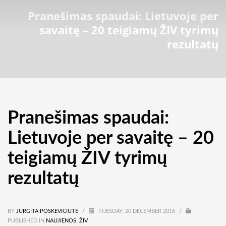
Pranešimas spaudai: Lietuvoje per
savaitę – 20 teigiamų ŽIV tyrimų
rezultatų
Pranešimas spaudai:
Lietuvoje per savaitę – 20
teigiamų ŽIV tyrimų
rezultatų
BY
JURGITA POSKEVICIUTE
/
TUESDAY, 20 DECEMBER 2016
/
PUBLISHED IN
NAUJIENOS
,
ŽIV