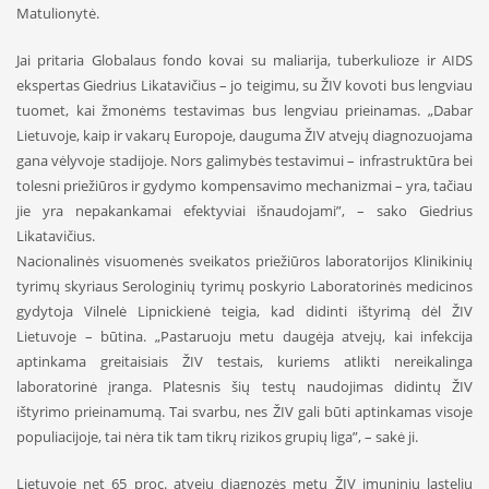
Matulionytė.
Jai pritaria Globalaus fondo kovai su maliarija, tuberkulioze ir AIDS
ekspertas Giedrius Likatavičius – jo teigimu, su ŽIV kovoti bus lengviau
tuomet, kai žmonėms testavimas bus lengviau prieinamas. „Dabar
Lietuvoje, kaip ir vakarų Europoje, dauguma ŽIV atvejų diagnozuojama
gana vėlyvoje stadijoje. Nors galimybės testavimui – infrastruktūra bei
tolesni priežiūros ir gydymo kompensavimo mechanizmai – yra, tačiau
jie yra nepakankamai efektyviai išnaudojami”, – sako Giedrius
Likatavičius.
Nacionalinės visuomenės sveikatos priežiūros laboratorijos Klinikinių
tyrimų skyriaus Serologinių tyrimų poskyrio Laboratorinės medicinos
gydytoja Vilnelė Lipnickienė teigia, kad didinti ištyrimą dėl ŽIV
Lietuvoje – būtina. „Pastaruoju metu daugėja atvejų, kai infekcija
aptinkama greitaisiais ŽIV testais, kuriems atlikti nereikalinga
laboratorinė įranga. Platesnis šių testų naudojimas didintų ŽIV
ištyrimo prieinamumą. Tai svarbu, nes ŽIV gali būti aptinkamas visoje
populiacijoje, tai nėra tik tam tikrų rizikos grupių liga”, – sakė ji.
Lietuvoje net 65 proc. atvejų diagnozės metu ŽIV imuninių ląstelių