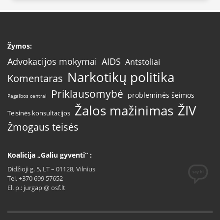
Žymos:
AIDS
Advokacijos mokymai
Antstoliai
Narkotikų politika
Komentaras
Priklausomybė
probleminės šeimos
Pagalbos centrai
Žalos mažinimas
ŽIV
Teisinės konsultacijos
Žmogaus teisės
Koalicija „Galiu gyventi“ :
Didžioji g. 5, LT – 01128, Vilnius
Tel. +370 699 57652
El. p.: jurgap @ osf.lt