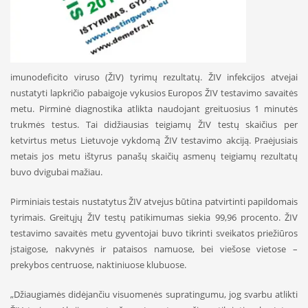
imunodeficito viruso (ŽIV) tyrimų rezultatų. ŽIV infekcijos atvejai
nustatyti lapkričio pabaigoje vykusios Europos ŽIV testavimo savaitės
metu. Pirminė diagnostika atlikta naudojant greituosius 1 minutės
trukmės testus. Tai didžiausias teigiamų ŽIV testų skaičius per
ketvirtus metus Lietuvoje vykdomą ŽIV testavimo akciją. Praėjusiais
metais jos metu ištyrus panašų skaičių asmenų teigiamų rezultatų
buvo dvigubai mažiau.
Pirminiais testais nustatytus ŽIV atvejus būtina patvirtinti papildomais
tyrimais. Greitųjų ŽIV testų patikimumas siekia 99,96 procento. ŽIV
testavimo savaitės metu gyventojai buvo tikrinti sveikatos priežiūros
įstaigose, nakvynės ir pataisos namuose, bei viešose vietose –
prekybos centruose, naktiniuose klubuose.
„Džiaugiamės didėjančiu visuomenės supratingumu, jog svarbu atlikti