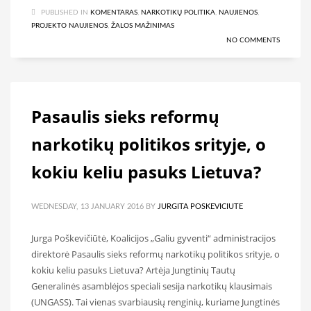
PUBLISHED IN
KOMENTARAS
,
NARKOTIKŲ POLITIKA
,
NAUJIENOS
,
PROJEKTO NAUJIENOS
,
ŽALOS MAŽINIMAS
NO COMMENTS
Pasaulis sieks reformų
narkotikų politikos srityje, o
kokiu keliu pasuks Lietuva?
WEDNESDAY, 13 JANUARY 2016
BY
JURGITA POSKEVICIUTE
Jurga Poškevičiūtė, Koalicijos „Galiu gyventi“ administracijos
direktorė Pasaulis sieks reformų narkotikų politikos srityje, o
kokiu keliu pasuks Lietuva? Artėja Jungtinių Tautų
Generalinės asamblėjos speciali sesija narkotikų klausimais
(UNGASS). Tai vienas svarbiausių renginių, kuriame Jungtinės