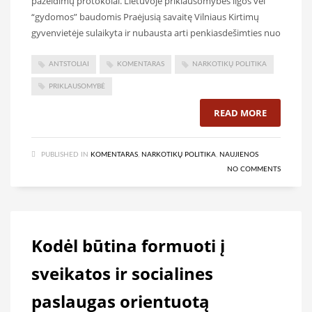
pažeidimų protokolai. Lietuvoje priklausomybės ligos vėl
“gydomos” baudomis Praėjusią savaitę Vilniaus Kirtimų
gyvenvietėje sulaikyta ir nubausta arti penkiasdešimties nuo
ANTSTOLIAI
KOMENTARAS
NARKOTIKŲ POLITIKA
PRIKLAUSOMYBĖ
READ MORE
PUBLISHED IN
KOMENTARAS
,
NARKOTIKŲ POLITIKA
,
NAUJIENOS
NO COMMENTS
Kodėl būtina formuoti į
sveikatos ir socialines
paslaugas orientuotą