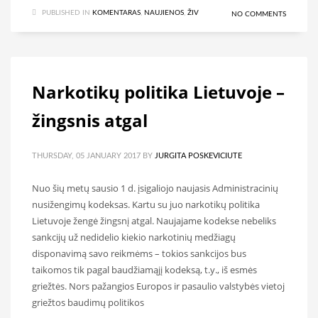
PUBLISHED IN
KOMENTARAS
,
NAUJIENOS
,
ŽIV
NO COMMENTS
Narkotikų politika Lietuvoje –
žingsnis atgal
THURSDAY, 05 JANUARY 2017
BY
JURGITA POSKEVICIUTE
Nuo šių metų sausio 1 d. įsigaliojo naujasis Administracinių
nusižengimų kodeksas. Kartu su juo narkotikų politika
Lietuvoje žengė žingsnį atgal. Naujajame kodekse nebeliks
sankcijų už nedidelio kiekio narkotinių medžiagų
disponavimą savo reikmėms – tokios sankcijos bus
taikomos tik pagal baudžiamąjį kodeksą, t.y., iš esmės
griežtės. Nors pažangios Europos ir pasaulio valstybės vietoj
griežtos baudimų politikos