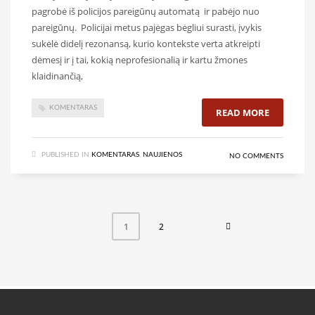
pagrobė iš policijos pareigūnų automatą ir pabėjo nuo
pareigūnų. Policijai metus pajėgas bėgliui surasti, įvykis
sukėlė didelį rezonansą, kurio kontekste verta atkreipti
dėmesį ir į tai, kokią neprofesionalią ir kartu žmones
klaidinančią,
KOMENTARAS
READ MORE
PUBLISHED IN
KOMENTARAS
,
NAUJIENOS
NO COMMENTS
2
1