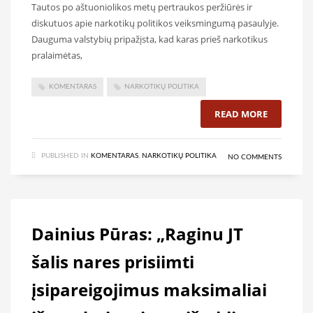
Tautos po aštuoniolikos metų pertraukos peržiūrės ir
diskutuos apie narkotikų politikos veiksmingumą pasaulyje.
Dauguma valstybių pripažįsta, kad karas prieš narkotikus
pralaimėtas,
KOMENTARAS
NARKOTIKŲ POLITIKA
READ MORE
PUBLISHED IN
KOMENTARAS
,
NARKOTIKŲ POLITIKA
NO COMMENTS
Dainius Pūras: „Raginu JT
šalis nares prisiimti
įsipareigojimus maksimaliai