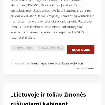
klausimais (UNGASS), Dainius Pūras, Jungtinių Tautų
specialusis pranešėjas teisės į sveikatą klausimais, 2015 m.
gruodžio 7 d. atviru laišku kreipėsi į JT Narkotikų kontrolės ir
nusikalstamumo prevencijos biuro vadovą Jurijų Fedotovą.
Dainius Pūras išreiškė susirūpinimą, kad strategiškai
svarbiame dokumente, kuriame atsispindės UNGASS
rezultatai, trūksta
KOMENTARAS
ŽALOS MAŽINIMAS
READ MORE
PUBLISHED IN
KOMENTARAS
,
NAUJIENOS
,
ŽALOS MAŽINIMAS
NO COMMENTS
„Lietuvoje ir toliau žmonės
rūšiuojami kabinant