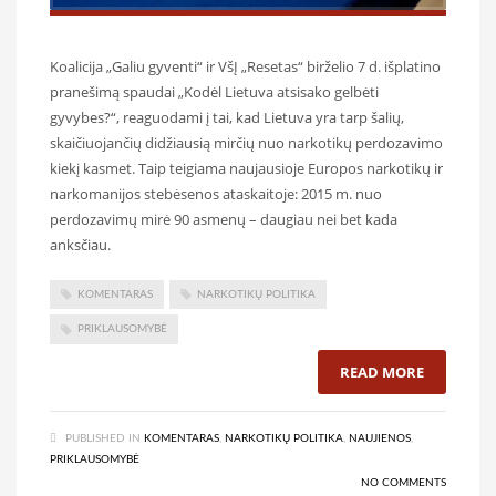
Koalicija „Galiu gyventi“ ir VšĮ „Resetas“ birželio 7 d. išplatino
pranešimą spaudai „Kodėl Lietuva atsisako gelbėti
gyvybes?“, reaguodami į tai, kad Lietuva yra tarp šalių,
skaičiuojančių didžiausią mirčių nuo narkotikų perdozavimo
kiekį kasmet. Taip teigiama naujausioje Europos narkotikų ir
narkomanijos stebėsenos ataskaitoje: 2015 m. nuo
perdozavimų mirė 90 asmenų – daugiau nei bet kada
anksčiau.
KOMENTARAS
NARKOTIKŲ POLITIKA
PRIKLAUSOMYBĖ
READ MORE
PUBLISHED IN
KOMENTARAS
,
NARKOTIKŲ POLITIKA
,
NAUJIENOS
,
PRIKLAUSOMYBĖ
NO COMMENTS