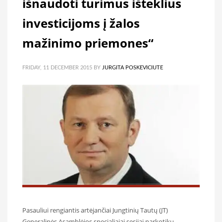
išnaudoti turimus išteklius
investicijoms į žalos
mažinimo priemones“
FRIDAY, 11 DECEMBER 2015
BY
JURGITA POSKEVICIUTE
Pasauliui rengiantis artėjančiai Jungtinių Tautų (JT)
Generalinės Asamblėjos specialiajai sesijai narkotikų