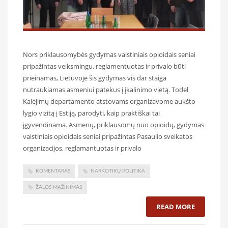
Nors priklausomybės gydymas vaistiniais opioidais seniai
pripažintas veiksmingu, reglamentuotas ir privalo būti
prieinamas, Lietuvoje šis gydymas vis dar staiga
nutraukiamas asmeniui patekus į įkalinimo vietą. Todėl
Kalėjimų departamento atstovams organizavome aukšto
lygio vizitą į Estiją, parodyti, kaip praktiškai tai
įgyvendinama. Asmenų, priklausomų nuo opioidų, gydymas
vaistiniais opioidais seniai pripažintas Pasaulio sveikatos
organizacijos, reglamantuotas ir privalo
KOMENTARAS
NARKOTIKŲ POLITIKA
ŽALOS MAŽINIMAS
READ MORE