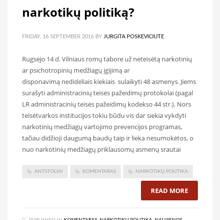
narkotikų politiką?
FRIDAY, 16 SEPTEMBER 2016
BY
JURGITA POSKEVICIUTE
Rugsėjo 14 d. Vilniaus romų tabore už neteisėtą narkotinių
ar psichotropinių medžiagų įgijimą ar
disponavimą nedideliais kiekiais sulaikyti 48 asmenys. Jiems
surašyti administracinių teisės pažeidimų protokolai (pagal
LR administracinių teisės pažeidimų kodekso 44 str.). Nors
teisėtvarkos institucijos tokiu būdu vis dar siekia vykdyti
narkotinių medžiagų vartojimo prevencijos programas,
tačiau didžioji daugumą baudų taip ir lieka nesumokėtos, o
nuo narkotinių medžiagų priklausomų asmenų srautai
ANTSTOLIAI
KOMENTARAS
NARKOTIKŲ POLITIKA
READ MORE
PUBLISHED IN
KOMENTARAS
,
NARKOTIKŲ POLITIKA
,
NAUJIENOS