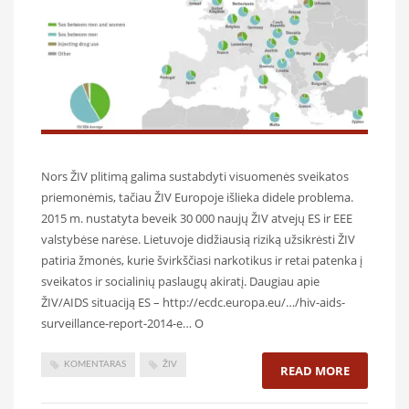
Nors ŽIV plitimą galima sustabdyti visuomenės sveikatos
priemonėmis, tačiau ŽIV Europoje išlieka didele problema.
2015 m. nustatyta beveik 30 000 naujų ŽIV atvejų ES ir EEE
valstybėse narėse. Lietuvoje didžiausią riziką užsikrėsti ŽIV
patiria žmonės, kurie švirkščiasi narkotikus ir retai patenka į
sveikatos ir socialinių paslaugų akiratį. Daugiau apie
ŽIV/AIDS situaciją ES – http://ecdc.europa.eu/…/hiv-aids-
surveillance-report-2014-e… O
KOMENTARAS
ŽIV
READ MORE