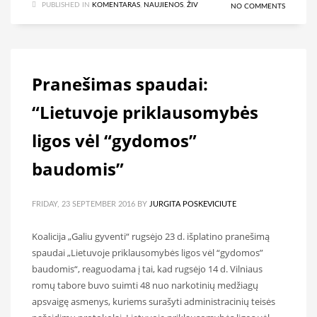
PUBLISHED IN
KOMENTARAS
,
NAUJIENOS
,
ŽIV
NO COMMENTS
Pranešimas spaudai:
“Lietuvoje priklausomybės
ligos vėl “gydomos”
baudomis”
FRIDAY, 23 SEPTEMBER 2016
BY
JURGITA POSKEVICIUTE
Koalicija „Galiu gyventi“ rugsėjo 23 d. išplatino pranešimą
spaudai „Lietuvoje priklausomybės ligos vėl “gydomos”
baudomis“, reaguodama į tai, kad rugsėjo 14 d. Vilniaus
romų tabore buvo suimti 48 nuo narkotinių medžiagų
apsvaigę asmenys, kuriems surašyti administracinių teisės