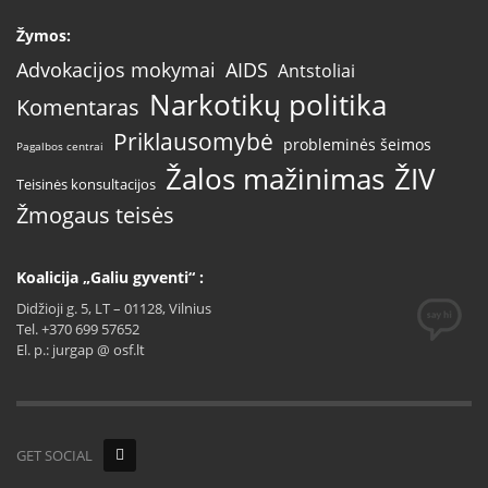
Žymos:
AIDS
Advokacijos mokymai
Antstoliai
Narkotikų politika
Komentaras
Priklausomybė
probleminės šeimos
Pagalbos centrai
Žalos mažinimas
ŽIV
Teisinės konsultacijos
Žmogaus teisės
Koalicija „Galiu gyventi“ :
Didžioji g. 5, LT – 01128, Vilnius
Tel. +370 699 57652
El. p.: jurgap @ osf.lt
GET SOCIAL