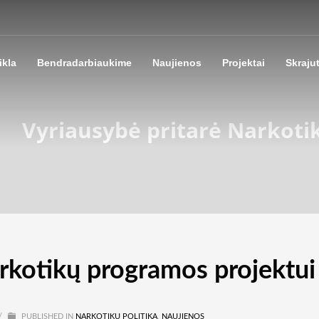
ikla
Bendradarbiaukime
Naujienos
Projektai
Skraju
Vyriausybė pritarė Narkoti
rkotikų programos projektui
/
PUBLISHED IN
NARKOTIKŲ POLITIKA
,
NAUJIENOS