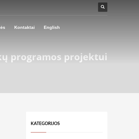
tės
Kontaktai
English
kų programos projektui
KATEGORIJOS