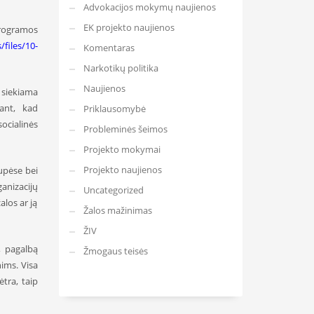
Advokacijos mokymų naujienos
EK projekto naujienos
programos
files/10-
Komentaras
Narkotikų politika
Naujienos
 siekiama
tant, kad
Priklausomybė
ocialinės
Probleminės šeimos
Projekto mokymai
Projekto naujienos
upėse bei
ganizacijų
Uncategorized
los ar ją
Žalos mažinimas
ŽIV
, pagalbą
Žmogaus teisės
ims. Visa
tra, taip