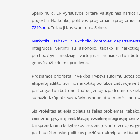
Spalio 10 d. LR Vyriausybė pritarė Valstybinės narkotik
projektui Narkotikų politikos programai (programos pr
7249.pdf
). Toliau ji bus svarstoma Seime.
Narkotikų, tabako ir alkoholio kontrolės departament
integruotai vertinti su alkoholio, tabako ir narkotik
psichoaktyvių
medžiagų vartojimas pirmiausia turi būti 
gerovės užtikrinimo problema.
Programos prioritetai ir veiklos kryptys suformuluotos p
ekspertų atlikto išorinio narkotikų politikos Lietuvoje ver
pastangos turi būti orientuotos į žmogų, padedančios kiek
sumažinti, rūpintis savo, šeimos ar bendruomenės narių sv
Šis Projektas atliepia opiausias šalies problemas: tabak
šeimoms, gydymą, reabilitaciją, socialinę integraciją, že
tai sprendžiama kokybiškos prevencijos, intervencijos, gy
pat baudžiamosios politikos peržiūra, nukreipta ne į baud