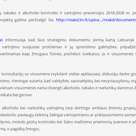
ų, tabako ir alkoholio kontrolės ir vartojimo prevencijos 2018-2028 m. 
ojektą galima peržvelgti čia:
http://ntakd.lrv.lt/uploa…/ntakd/documents/
as
informuoja, kad šiuo strateginiu dokumentu pirmą kartą Lietuvoje
ų vartojimu susijusias problemas ir jų sprendimo galimybes, pripažįs
vertinamas kaip žmogaus fizinės, psichikos sveikatos, jo ir visuomenės s
o konsultacijų su visuomene (vykdant viešas apklausas), diskusijų darbo gr
tinimo. Vieningai sutarta, kad valstybės, savivaldybių bei nevyriausybinių or
vienam visuomenės nariui išvengti alkoholio, tabako ir narkotikų daromos ža
eikata bei gerove.
o, alkoholio bei narkotikų vartojimą tarp skirtingo amžiaus žmonių grupių
mo slenksčio paslaugų teikimą žalingai vartojantiems ar priklausomiems asmen
dymo, mokslu grįstų kontrolės bei žalos mažinimo priemonių įvairove ir plė
imą, o pagalbą žmogui.