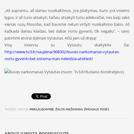
„Aš suprantu, aš dariau nusikaltimus, yra įstatymas, kuris yra visiems
lygus, ir aš turiu atsakyti, tačiau atsakyti turiu adekvačiai, nes kaip sakė
vienas rusų filosofas, kad bausmė neturi viršyti nusikaltimo žalos. Aš
kažkada dariau klaidas, bet dabar noriu gyventi, tik negaliu”, – savo
patirtimi atvirai dalinasi Vytautas. Ačiū jam už drąsą!
Visą interviu su Vytautu skaitykite čia:
http://www.tv3.lt/naujiena/908302/buves-narkomanas-vytautas-
noriu-gyventi-bet-sistema-man-neleidzia-atsitiesti
TAGGED UNDER:
PRIKLAUSOMYBĖ
,
ŽALOS MAŽINIMAS
,
ŽMOGAUS TEISĖS
ABOUT
JURGITA POSKEVICIUTE