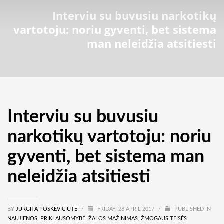
Interviu su buvusiu narkotikų
vartotoju: noriu gyventi, bet sistema
man neleidžia atsitiesti
Interviu su buvusiu
narkotikų vartotoju: noriu
gyventi, bet sistema man
neleidžia atsitiesti
BY
JURGITA POSKEVICIUTE
/
FRIDAY, 28 APRIL 2017
/
PUBLISHED IN
NAUJIENOS
,
PRIKLAUSOMYBĖ
,
ŽALOS MAŽINIMAS
,
ŽMOGAUS TEISĖS