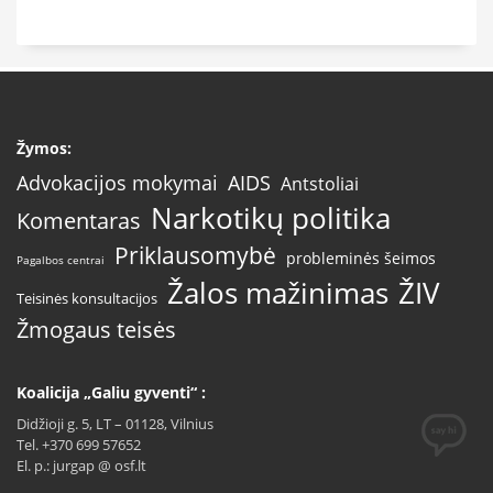
Žymos:
AIDS
Advokacijos mokymai
Antstoliai
Narkotikų politika
Komentaras
Priklausomybė
probleminės šeimos
Pagalbos centrai
Žalos mažinimas
ŽIV
Teisinės konsultacijos
Žmogaus teisės
Koalicija „Galiu gyventi“ :
Didžioji g. 5, LT – 01128, Vilnius
Tel. +370 699 57652
El. p.: jurgap @ osf.lt