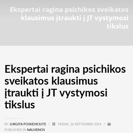
Ekspertai ragina psichikos sveikatos
klausimus įtraukti į JT vystymosi
tikslus
Ekspertai ragina psichikos
sveikatos klausimus
įtraukti į JT vystymosi
tikslus
BY
JURGITA POSKEVICIUTE
/
FRIDAY, 26 SEPTEMBER 2014
/
PUBLISHED IN
NAUJIENOS