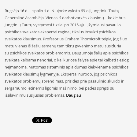
Rugsėjo 16 d. – spalio 1 d. Niujorke vyksta 69-oji Jungtinių Tautų
Generalinė Asamblėja. Vienas iš darbotvarkės klausimų – kokie bus
Jungtinių Tautų vystymosi tikslai po 2015-ųjų. Įžymiausi pasaulio
psichikos sveikatos ekspertai ragina į tikslus įtraukti psichikos
sveikatos klausimus. Profesorius Graham Thornicroft teigia, jog šiuo
metu vienas iš šešių asmenų tam tikru gyvenimo metu susiduria
su psichikos sveikatos problemomis. Daugumoje šalių apie psichikos
sveikatą kalbama nenoriai, o kai kuriose šalyse apie tai kalbėti tiesiog
neįmanoma. Matomas sisteminis aplaidumas kiekviename psichikos
sveikatos klausimų lygmenyje. Ekspertai nurodo, jog psichikos
sveikatos problemų sprendimas, prisidės prie pasaulinio skurdo ir
sergamumo lėtinėmis ligomis mažinimo, bei padės spręsti su
išsilavinimu susijusias problemas.
Daugiau