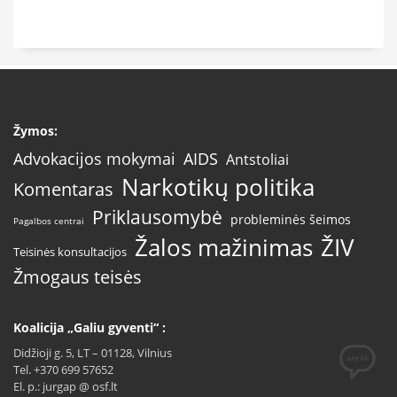
Žymos:
AIDS
Advokacijos mokymai
Antstoliai
Narkotikų politika
Komentaras
Priklausomybė
probleminės šeimos
Pagalbos centrai
Žalos mažinimas
ŽIV
Teisinės konsultacijos
Žmogaus teisės
Koalicija „Galiu gyventi“ :
Didžioji g. 5, LT – 01128, Vilnius
Tel. +370 699 57652
El. p.: jurgap @ osf.lt