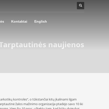
tės
Kontaktai
English
Tarptautinės naujienos
kotikų kontrolės“, o tūkstančiai kitų įkalinami ilgam
arptautinė žalos mažinimo organizacija ptadėjo savo 10 iki
ramoms. Vien šių 10 proc. užtektų tam, kad būtų dvigubai