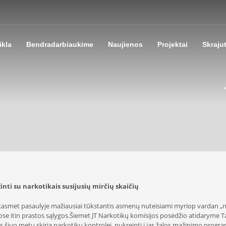
ikla
Bendradarbiaukime
Naujienos
Projektai
Skraju
nti su narkotikais susijusių mirčių skaičių
kasmet pasaulyje mažiausiai tūkstantis asmenų nuteisiami myriop vardan „nar
ose itin prastos sąlygos.Šiemet JT Narkotikų komisijos posėdžio atidaryme T
s šiuo metu skiria narkotikų kontrolei, nukreipti į jas žalos mažinimo prog