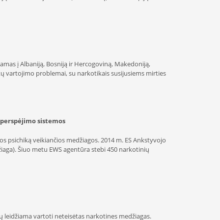
as į Albaniją, Bosniją ir Hercogoviną, Makedoniją,
kų vartojimo problemai, su narkotikais susijusiems mirties
 perspėjimo sistemos
s psichiką veikiančios medžiagos. 2014 m. ES Ankstyvojo
žiaga). Šiuo metu EWS agentūra stebi 450 narkotinių
 leidžiama vartoti neteisėtas narkotines medžiagas.