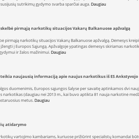
 susijusių sutrikimų gydymo svarba sparčiai auga.
Daugiau
kelbė pirmąją narkotikų situacijos Vakarų Balkanuose apžvalgą
pirmąją narkotikų situacijos Vakarų Balkanuose apžvalgą. Dėmesys kreipiam
s įžengti į Europos Sąjungą. Apžvalgoje ypatingas dėmesys skiriamas narkoti
 gydymui ir žalos mažinimui.
Daugiau
ikia naujausią informaciją apie naujus narkotikus iš ES Ankstyvojo
os duomenimis, Europos sąjungos šalyse per savaitę aptinkamos dvi naujo
 narkotikas (daugiau nei 2013 m., kai buvo aptikta 81 nauja narkotinė med
pastaruosius metus.
Daugiau
rių atidarymo
kotikų vartojimo kambariams, kuriuose prižiūrint specialistų komandai būtų