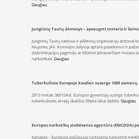
Daugiau
Jungtinių Tautų dėmesys – apsaugoti moteris ir šeim
Jungtinių Tautų vadovai ir pilietinių organizacijų atstova
Niujorke, JAV. Komisijos dalyviai aptarė pasiekimus ir paž
diskriminacijos pagrindu ar kliūtimi pilnaverčiam moters d
narkotikais.
Daugiau
Tuberkulioze Europoje kasdien suserga 1000 asmenų
2013 metais 360 tūkst. Europos gyventojų susirgo tuberkuli
tuberkuliozės atvejų skaičius išlieka labai didelis.
Daugiau
Europos narkotikų stebėsenos agentūra (EMCDDA) pab
Kanapės – Europoje plačiausiai vartojama narkotinė medžiag