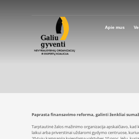
Apie mus
Ve
Paprasta finansavimo reforma, galinti ženkliai sumaži
Tarptautinė žalos mažinimo organizacija apskaičiavo, kad 
laikui arba priverstinai uždaromi gydymo centruose, kuriu
20-tųjų kampaniją kviesdama valstybes 10 proc. lėšų, kuria