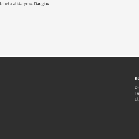
abineto atidarymo.
Daugiau
Ko
Di
Te
El