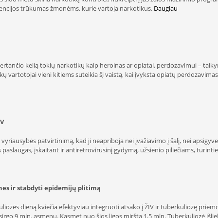
evencijos trūkumas žmonėms, kurie vartoja narkotikus.
Daugiau
rtančio kelią tokių narkotikų kaip heroinas ar opiatai, perdozavimui – taiky
artotojai vieni kitiems suteikia šį vaistą, kai įvyksta opiatų perdozavimas.
IV
yriausybės patvirtinimą, kad ji neapriboja nei įvažiavimo į šalį, nei apsigy
os paslaugas, įskaitant ir antiretrovirusinį gydymą, užsienio piliečiams, turint
nes ir stabdyti epidemijų plitimą
ozės dieną kviečia efektyviau integruoti atsako į ŽIV ir tuberkuliozę priemo
sirgo 9 mln. asmenų. Kasmet nuo šios ligos miršta 1,5 mln. Tuberkuliozė išlie