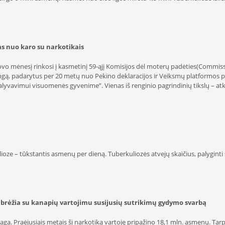
as nuo karo su narkotikais
i kovo mėnesį rinkosi į kasmetinį 59-ąjį Komisijos dėl moterų padėties(Commi
angą, padarytus per 20 metų nuo Pekino deklaracijos ir Veiksmų platformos pa
alyvavimui visuomenės gyvenime”. Vienas iš renginio pagrindinių tikslų – atk
oze – tūkstantis asmenų per dieną. Tuberkuliozės atvejų skaičius, palyginti s
rėžia su kanapių vartojimu susijusių sutrikimų gydymo svarbą
a. Praėjusiais metais šį narkotiką vartoję pripažino 18,1 mln. asmenų. Tarp j