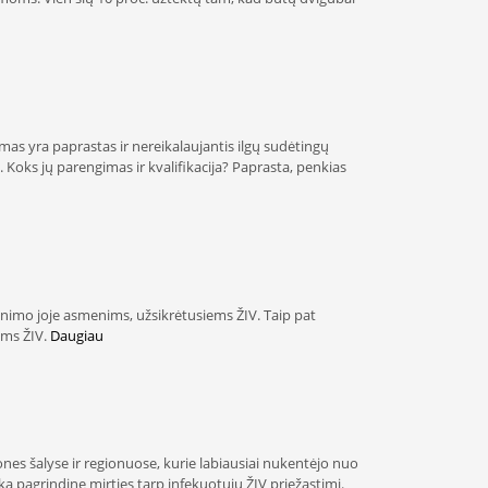
mas yra paprastas ir nereikalaujantis ilgų sudėtingų
 Koks jų parengimas ir kvalifikacija? Paprasta, penkias
venimo joje asmenims, užsikrėtusiems ŽIV. Taip pat
iems ŽIV.
Daugiau
nes šalyse ir regionuose, kurie labiausiai nukentėjo nuo
ka pagrindine mirties tarp infekuotųjų ŽIV priežastimi.