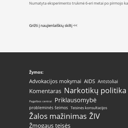
Numatyta eksperimento trukmė 6-eri metai po pirmojo k
Grižti į naujienlaiškių skiltį <<
Žymos:
AIDS
Advokacijos mokymai
Antstoliai
Narkotikų politika
Komentaras
Priklausomybė
Pagalbos centrai
probleminės šeimos
Teisinės konsultacijos
Žalos mažinimas
ŽIV
Žmogaus teisės