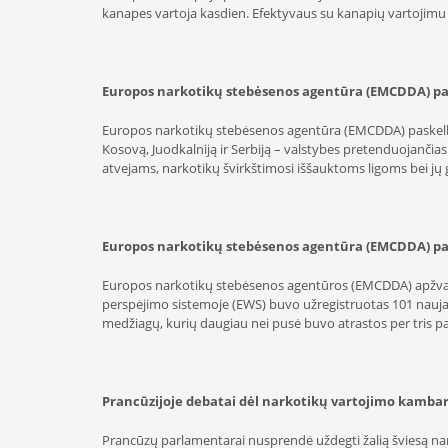
kanapes vartoja kasdien. Efektyvaus su kanapių vartojimu
Europos narkotikų stebėsenos agentūra (EMCDDA) pas
Europos narkotikų stebėsenos agentūra (EMCDDA) paskelbė 
Kosovą, Juodkalniją ir Serbiją – valstybes pretenduojančia
atvejams, narkotikų švirkštimosi iššauktoms ligoms bei jų
Europos narkotikų stebėsenos agentūra (EMCDDA) pate
Europos narkotikų stebėsenos agentūros (EMCDDA) apžvalg
perspėjimo sistemoje (EWS) buvo užregistruotas 101 naujas
medžiagų, kurių daugiau nei pusė buvo atrastos per tris 
Prancūzijoje debatai dėl narkotikų vartojimo kamba
Prancūzų parlamentarai nusprendė uždegti žalią šviesą nar