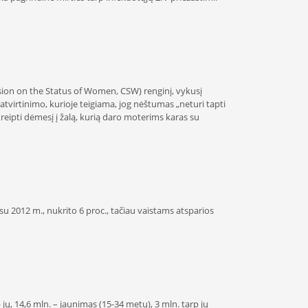
ssion on the Status of Women, CSW) renginį, vykusį
tvirtinimo, kurioje teigiama, jog nėštumas „neturi tapti
reipti dėmesį į žalą, kurią daro moterims karas su
u 2012 m., nukrito 6 proc., tačiau vaistams atsparios
ų, 14,6 mln. – jaunimas (15-34 metų), 3 mln. tarp jų