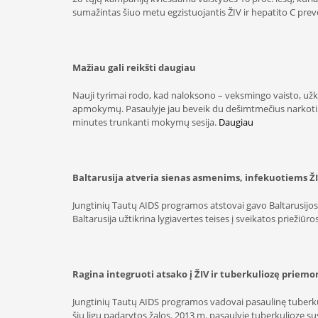
sumažintas šiuo metu egzistuojantis ŽIV ir hepatito C pr
Mažiau gali reikšti daugiau
Nauji tyrimai rodo, kad naloksono – veksmingo vaisto, užke
apmokymų. Pasaulyje jau beveik du dešimtmečius narkotikų v
minutes trunkanti mokymų sesija.
Daugiau
Baltarusija atveria sienas asmenims, infekuotiems Ž
Jungtinių Tautų AIDS programos atstovai gavo Baltarusijos v
Baltarusija užtikrina lygiavertes teises į sveikatos priežiūr
Ragina integruoti atsako į ŽIV ir tuberkuliozę priemo
Jungtinių Tautų AIDS programos vadovai pasaulinę tuberkuli
šių ligų padarytos žalos. 2013 m. pasaulyje tuberkulioze su