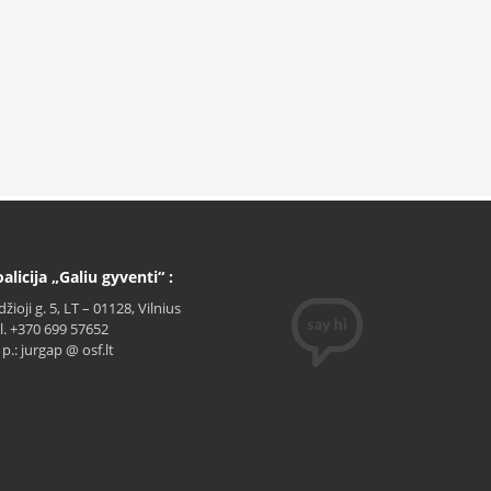
alicija „Galiu gyventi“ :
džioji g. 5, LT – 01128, Vilnius
l. +370 699 57652
. p.: jurgap @ osf.lt