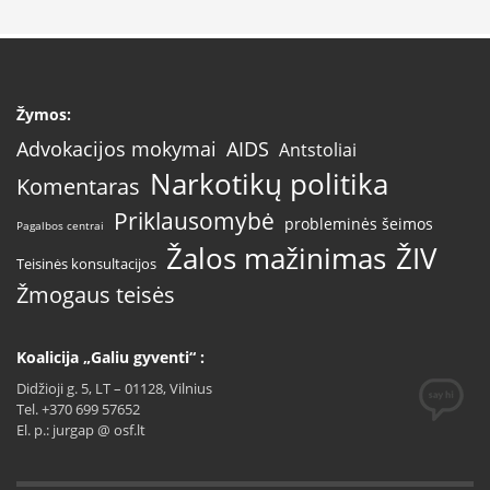
Žymos:
AIDS
Advokacijos mokymai
Antstoliai
Narkotikų politika
Komentaras
Priklausomybė
probleminės šeimos
Pagalbos centrai
Žalos mažinimas
ŽIV
Teisinės konsultacijos
Žmogaus teisės
Koalicija „Galiu gyventi“ :
Didžioji g. 5, LT – 01128, Vilnius
Tel. +370 699 57652
El. p.: jurgap @ osf.lt