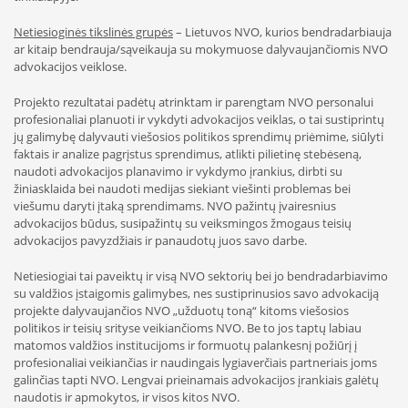
Netiesioginės tikslinės grupės
– Lietuvos NVO, kurios bendradarbiauja
ar kitaip bendrauja/sąveikauja su mokymuose dalyvaujančiomis NVO
advokacijos veiklose.
Projekto rezultatai padėtų atrinktam ir parengtam NVO personalui
profesionaliai planuoti ir vykdyti advokacijos veiklas, o tai sustiprintų
jų galimybę dalyvauti viešosios politikos sprendimų priėmime, siūlyti
faktais ir analize pagrįstus sprendimus, atlikti pilietinę stebėseną,
naudoti advokacijos planavimo ir vykdymo įrankius, dirbti su
žiniasklaida bei naudoti medijas siekiant viešinti problemas bei
viešumu daryti įtaką sprendimams. NVO pažintų įvairesnius
advokacijos būdus, susipažintų su veiksmingos žmogaus teisių
advokacijos pavyzdžiais ir panaudotų juos savo darbe.
Netiesiogiai tai paveiktų ir visą NVO sektorių bei jo bendradarbiavimo
su valdžios įstaigomis galimybes, nes sustiprinusios savo advokaciją
projekte dalyvaujančios NVO „užduotų toną“ kitoms viešosios
politikos ir teisių srityse veikiančioms NVO. Be to jos taptų labiau
matomos valdžios institucijoms ir formuotų palankesnį požiūrį į
profesionaliai veikiančias ir naudingais lygiaverčiais partneriais joms
galinčias tapti NVO. Lengvai prieinamais advokacijos įrankiais galėtų
naudotis ir apmokytos, ir visos kitos NVO.