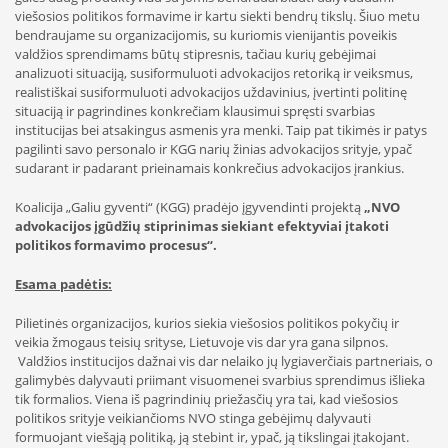
viešosios politikos formavime ir kartu siekti bendrų tikslų. Šiuo metu
bendraujame su organizacijomis, su kuriomis vienijantis poveikis
valdžios sprendimams būtų stipresnis, tačiau kurių gebėjimai
analizuoti situaciją, susiformuluoti advokacijos retoriką ir veiksmus,
realistiškai susiformuluoti advokacijos uždavinius, įvertinti politinę
situaciją ir pagrindines konkrečiam klausimui spręsti svarbias
institucijas bei atsakingus asmenis yra menki. Taip pat tikimės ir patys
pagilinti savo personalo ir KGG narių žinias advokacijos srityje, ypač
sudarant ir padarant prieinamais konkrečius advokacijos įrankius.
Koalicija „Galiu gyventi“ (KGG) pradėjo įgyvendinti projektą
„NVO
advokacijos įgūdžių stiprinimas siekiant efektyviai
įtakoti
politikos formavimo procesus“.
Esama padėtis:
Pilietinės organizacijos, kurios siekia viešosios politikos pokyčių ir
veikia žmogaus teisių srityse, Lietuvoje vis dar yra gana silpnos.
Valdžios institucijos dažnai vis dar nelaiko jų lygiaverčiais partneriais, o
galimybės dalyvauti priimant visuomenei svarbius sprendimus išlieka
tik formalios. Viena iš pagrindinių priežasčių yra tai, kad viešosios
politikos srityje veikiančioms NVO stinga gebėjimų dalyvauti
formuojant viešąją politiką, ją stebint ir, ypač, ją tikslingai įtakojant.