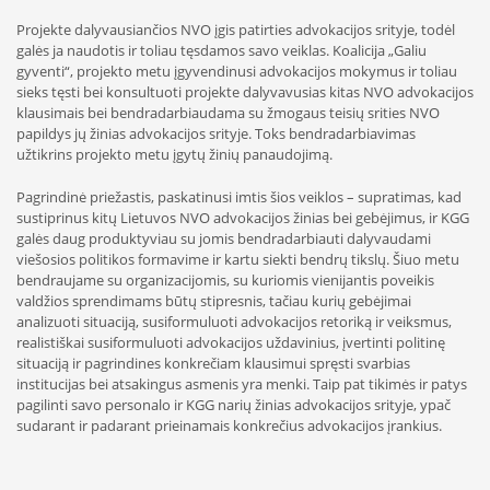
Projekte dalyvausiančios NVO įgis patirties advokacijos srityje, todėl
galės ja naudotis ir toliau tęsdamos savo veiklas. Koalicija „Galiu
gyventi“, projekto metu įgyvendinusi advokacijos mokymus ir toliau
sieks tęsti bei konsultuoti projekte dalyvavusias kitas NVO advokacijos
klausimais bei bendradarbiaudama su žmogaus teisių srities NVO
papildys jų žinias advokacijos srityje. Toks bendradarbiavimas
užtikrins projekto metu įgytų žinių panaudojimą.
Pagrindinė priežastis, paskatinusi imtis šios veiklos – supratimas, kad
sustiprinus kitų Lietuvos NVO advokacijos žinias bei gebėjimus, ir KGG
galės daug produktyviau su jomis bendradarbiauti dalyvaudami
viešosios politikos formavime ir kartu siekti bendrų tikslų. Šiuo metu
bendraujame su organizacijomis, su kuriomis vienijantis poveikis
valdžios sprendimams būtų stipresnis, tačiau kurių gebėjimai
analizuoti situaciją, susiformuluoti advokacijos retoriką ir veiksmus,
realistiškai susiformuluoti advokacijos uždavinius, įvertinti politinę
situaciją ir pagrindines konkrečiam klausimui spręsti svarbias
institucijas bei atsakingus asmenis yra menki. Taip pat tikimės ir patys
pagilinti savo personalo ir KGG narių žinias advokacijos srityje, ypač
sudarant ir padarant prieinamais konkrečius advokacijos įrankius.