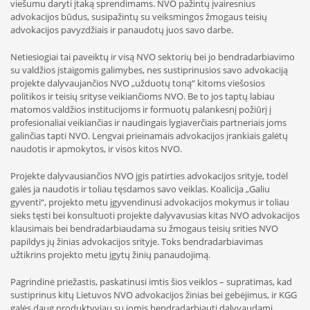
viešumu daryti įtaką sprendimams. NVO pažintų įvairesnius
advokacijos būdus, susipažintų su veiksmingos žmogaus teisių
advokacijos pavyzdžiais ir panaudotų juos savo darbe.
Netiesiogiai tai paveiktų ir visą NVO sektorių bei jo bendradarbiavimo
su valdžios įstaigomis galimybes, nes sustiprinusios savo advokaciją
projekte dalyvaujančios NVO „užduotų toną“ kitoms viešosios
politikos ir teisių srityse veikiančioms NVO. Be to jos taptų labiau
matomos valdžios institucijoms ir formuotų palankesnį požiūrį į
profesionaliai veikiančias ir naudingais lygiaverčiais partneriais joms
galinčias tapti NVO. Lengvai prieinamais advokacijos įrankiais galėtų
naudotis ir apmokytos, ir visos kitos NVO.
Projekte dalyvausiančios NVO įgis patirties advokacijos srityje, todėl
galės ja naudotis ir toliau tęsdamos savo veiklas. Koalicija „Galiu
gyventi“, projekto metu įgyvendinusi advokacijos mokymus ir toliau
sieks tęsti bei konsultuoti projekte dalyvavusias kitas NVO advokacijos
klausimais bei bendradarbiaudama su žmogaus teisių srities NVO
papildys jų žinias advokacijos srityje. Toks bendradarbiavimas
užtikrins projekto metu įgytų žinių panaudojimą.
Pagrindinė priežastis, paskatinusi imtis šios veiklos – supratimas, kad
sustiprinus kitų Lietuvos NVO advokacijos žinias bei gebėjimus, ir KGG
galės daug produktyviau su jomis bendradarbiauti dalyvaudami