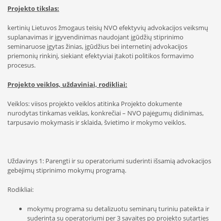
Projekto tikslas:
kertinių Lietuvos žmogaus teisių NVO efektyvių advokacijos veiksmų
suplanavimas ir įgyvendinimas naudojant įgūdžių stiprinimo
seminaruose įgytas žinias, įgūdžius bei internetinį advokacijos
priemonių rinkinį, siekiant efektyviai įtakoti politikos formavimo
procesus.
Projekto veiklos, uždaviniai, rodikliai:
Veiklos: viisos projekto veiklos atitinka Projekto dokumente
nurodytas tinkamas veiklas, konkrečiai – NVO pajėgumų didinimas,
tarpusavio mokymasis ir sklaida, švietimo ir mokymo veiklos.
Uždavinys 1: Parengti ir su operatoriumi suderinti išsamią advokacijos
gebėjimų stiprinimo mokymų programą.
Rodikliai:
mokymų programa su detalizuotu seminarų turiniu pateikta ir
suderinta su operatoriumi per 3 savaites po projekto sutarties