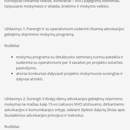
nurodytas tinkamas veiklas, konkrečiai – NVO pajėgumų didinimas,
tarpusavio mokymasis ir sklaida, švietimo ir mokymo veiklos.
Uždavinys 1: Parengti ir su operatoriumi suderinti išsamią advokacijos
gebėjimų stiprinimo mokymų programą.
Rodikliai:
mokymų programa su detalizuotu seminarų turiniu pateikta ir
suderinta su operatoriumi per 3 savaites po projekto sutarties
pasirašymo.
atviras konkursas dalyvauti projekto mokymuose surengtas ir
dalyviai atrinkti.
Uždavinys 2: Surengti 3 dviejų dienų advokacijos gebėjimų stiprinimo
mokymai ne mažiau kaip 15-os Lietuvos NVO atstovams, dirbantiems
advokacijos ir komunikacijos srityje, siekiant išplėsti dalyvių žinias apie
šiuolaikinius advokacijos principus ir metodus.
Rodikliai: