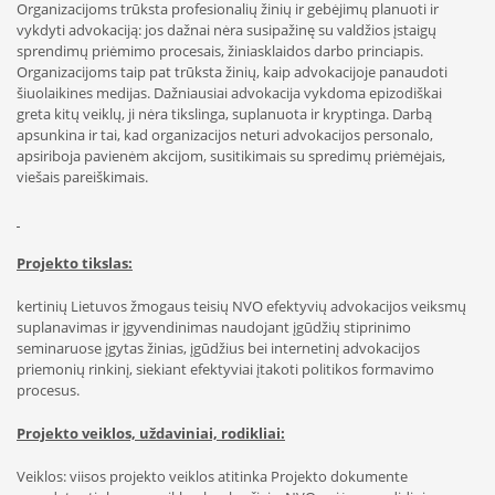
Organizacijoms trūksta profesionalių žinių ir gebėjimų planuoti ir
vykdyti advokaciją: jos dažnai nėra susipažinę su valdžios įstaigų
sprendimų priėmimo procesais, žiniasklaidos darbo princiapis.
Organizacijoms taip pat trūksta žinių, kaip advokacijoje panaudoti
šiuolaikines medijas. Dažniausiai advokacija vykdoma epizodiškai
greta kitų veiklų, ji nėra tikslinga, suplanuota ir kryptinga. Darbą
apsunkina ir tai, kad organizacijos neturi advokacijos personalo,
apsiriboja pavienėm akcijom, susitikimais su spredimų priėmėjais,
viešais pareiškimais.
Projekto tikslas:
kertinių Lietuvos žmogaus teisių NVO efektyvių advokacijos veiksmų
suplanavimas ir įgyvendinimas naudojant įgūdžių stiprinimo
seminaruose įgytas žinias, įgūdžius bei internetinį advokacijos
priemonių rinkinį, siekiant efektyviai įtakoti politikos formavimo
procesus.
Projekto veiklos, uždaviniai, rodikliai:
Veiklos: viisos projekto veiklos atitinka Projekto dokumente