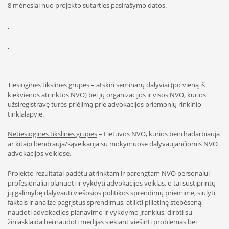
8 mėnesiai nuo projekto sutarties pasirašymo datos.
Tiesioginės tikslinės grupės
– atskiri seminarų dalyviai (po vieną iš
kiekvienos atrinktos NVO) bei jų organizacijos ir visos NVO, kurios
užsiregistravę turės priėjimą prie advokacijos priemonių rinkinio
tinklalapyje.
Netiesioginės tikslinės grupės
– Lietuvos NVO, kurios bendradarbiauja
ar kitaip bendrauja/sąveikauja su mokymuose dalyvaujančiomis NVO
advokacijos veiklose.
Projekto rezultatai padėtų atrinktam ir parengtam NVO personalui
profesionaliai planuoti ir vykdyti advokacijos veiklas, o tai sustiprintų
jų galimybę dalyvauti viešosios politikos sprendimų priėmime, siūlyti
faktais ir analize pagrįstus sprendimus, atlikti pilietinę stebėseną,
naudoti advokacijos planavimo ir vykdymo įrankius, dirbti su
žiniasklaida bei naudoti medijas siekiant viešinti problemas bei