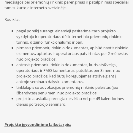
medžiagos bei priemonių rinkinio parengimas ir patalpinimas specialiai
tam sukurtoje interneto svetainėje.
Rodikliai:
pagal poreikį surengti einamieji pasitarimai tarp projekto
vykdytojo ir operatoriaus dėl internetinio priemonių rinkinio
turinio, dizaino, funkcionalumo ir pan.
pirmasis priemonių rinkinio dokumentas, apibūdinantis rinkinio
elementus, aptartas ir operatoriaus patvirtintas per 2 mėnesius
nuo projekto pradžios.
antrasis priemonių rinkinio dokumentas, kuris atsižvelgs į
operatoriaus ir FMO komentarus, pateiktas per 3 mėn. nuo
projekto pradžios, kad būtų koreguojamas atsižvelgiant į
antrojo seminaro dalyvių komentarus.
tinklalapis su advokacijos priemonių rinkiniu paleistas (jau
išbandytas) per 8 mėn. nuo projekto pradžios.
projekto ataskaita parengta ne vėliau nei per 45 kalendorines
dienas po trečiojo seminaro.
Projekto įgyvendinimo laikotarpis: