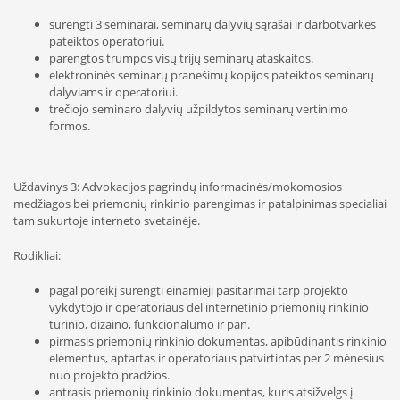
surengti 3 seminarai, seminarų dalyvių sąrašai ir darbotvarkės
pateiktos operatoriui.
parengtos trumpos visų trijų seminarų ataskaitos.
elektroninės seminarų pranešimų kopijos pateiktos seminarų
dalyviams ir operatoriui.
trečiojo seminaro dalyvių užpildytos seminarų vertinimo
formos.
Uždavinys 3: Advokacijos pagrindų informacinės/mokomosios
medžiagos bei priemonių rinkinio parengimas ir patalpinimas specialiai
tam sukurtoje interneto svetainėje.
Rodikliai:
pagal poreikį surengti einamieji pasitarimai tarp projekto
vykdytojo ir operatoriaus dėl internetinio priemonių rinkinio
turinio, dizaino, funkcionalumo ir pan.
pirmasis priemonių rinkinio dokumentas, apibūdinantis rinkinio
elementus, aptartas ir operatoriaus patvirtintas per 2 mėnesius
nuo projekto pradžios.
antrasis priemonių rinkinio dokumentas, kuris atsižvelgs į