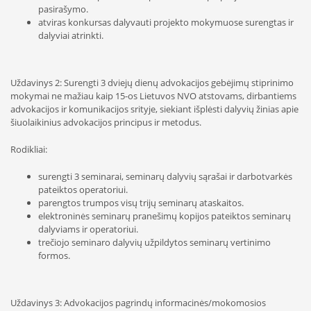
pasirašymo.
atviras konkursas dalyvauti projekto mokymuose surengtas ir
dalyviai atrinkti.
Uždavinys 2: Surengti 3 dviejų dienų advokacijos gebėjimų stiprinimo
mokymai ne mažiau kaip 15-os Lietuvos NVO atstovams, dirbantiems
advokacijos ir komunikacijos srityje, siekiant išplėsti dalyvių žinias apie
šiuolaikinius advokacijos principus ir metodus.
Rodikliai:
surengti 3 seminarai, seminarų dalyvių sąrašai ir darbotvarkės
pateiktos operatoriui.
parengtos trumpos visų trijų seminarų ataskaitos.
elektroninės seminarų pranešimų kopijos pateiktos seminarų
dalyviams ir operatoriui.
trečiojo seminaro dalyvių užpildytos seminarų vertinimo
formos.
Uždavinys 3: Advokacijos pagrindų informacinės/mokomosios