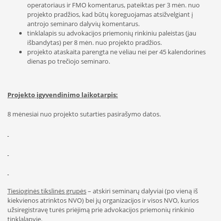
operatoriaus ir FMO komentarus, pateiktas per 3 mėn. nuo
projekto pradžios, kad būtų koreguojamas atsižvelgiant į
antrojo seminaro dalyvių komentarus.
tinklalapis su advokacijos priemonių rinkiniu paleistas (jau
išbandytas) per 8 mėn. nuo projekto pradžios.
projekto ataskaita parengta ne vėliau nei per 45 kalendorines
dienas po trečiojo seminaro.
Projekto įgyvendinimo laikotarpis:
8 mėnesiai nuo projekto sutarties pasirašymo datos.
Tiesioginės tikslinės grupės
– atskiri seminarų dalyviai (po vieną iš
kiekvienos atrinktos NVO) bei jų organizacijos ir visos NVO, kurios
užsiregistravę turės priėjimą prie advokacijos priemonių rinkinio
tinklalapyje.