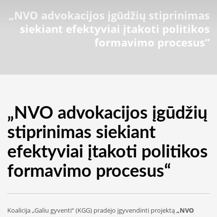
„NVO advokacijos įgūdžių stiprinimas
siekiant efektyviai įtakoti politikos
formavimo procesus“
„NVO advokacijos įgūdžių
stiprinimas siekiant
efektyviai įtakoti politikos
formavimo procesus“
Koalicija „Galiu gyventi“ (KGG) pradėjo įgyvendinti projektą
„NVO