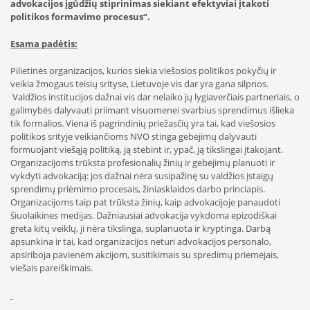
advokacijos įgūdžių stiprinimas siekiant efektyviai
įtakoti
politikos formavimo procesus“.
Esama padėtis:
Pilietinės organizacijos, kurios siekia viešosios politikos pokyčių ir
veikia žmogaus teisių srityse, Lietuvoje vis dar yra gana silpnos.
Valdžios institucijos dažnai vis dar nelaiko jų lygiaverčiais partneriais, o
galimybės dalyvauti priimant visuomenei svarbius sprendimus išlieka
tik formalios. Viena iš pagrindinių priežasčių yra tai, kad viešosios
politikos srityje veikiančioms NVO stinga gebėjimų dalyvauti
formuojant viešąją politiką, ją stebint ir, ypač, ją tikslingai įtakojant.
Organizacijoms trūksta profesionalių žinių ir gebėjimų planuoti ir
vykdyti advokaciją: jos dažnai nėra susipažinę su valdžios įstaigų
sprendimų priėmimo procesais, žiniasklaidos darbo princiapis.
Organizacijoms taip pat trūksta žinių, kaip advokacijoje panaudoti
šiuolaikines medijas. Dažniausiai advokacija vykdoma epizodiškai
greta kitų veiklų, ji nėra tikslinga, suplanuota ir kryptinga. Darbą
apsunkina ir tai, kad organizacijos neturi advokacijos personalo,
apsiriboja pavienėm akcijom, susitikimais su spredimų priėmėjais,
viešais pareiškimais.