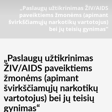
„Paslaugų užtikrinimas ŽIV/AIDS
paveiktiems žmonėms (apimant
švirkščiamųjų narkotikų vartotojus)
bei jų teisių gynimas“
„Paslaugų užtikrinimas
ŽIV/AIDS paveiktiems
žmonėms (apimant
švirkščiamųjų narkotikų
vartotojus) bei jų teisių
gynimas“