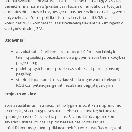
Bazinių sveikatos priežiūros, socialinių ir teisinių paslaugų ŽIV/AIDS
paveiktiems žmonėms (įskaitant švirkščiamų narkotikų vartotojus)
aprėpties didinimas ir kokybės gerinimas per Koalicijos “Galiu gyventi”
dalyvavimą viešosios politikos formavime; tobulinti KGG, kaip
koalicinės NVO, kompetencijas ir tinklaveiką siekiant veiksmingesnio
valstybės atsako į ŽIV.
Uždaviniai:
advokatauti už teikiamų sveikatos priežiūros, socialinių ir
teisinių paslaugų pažeidžiamoms grupėms apimties ir kokybės
pagerinimą;
padėti spręsti teisines problemas suteikiant pirminę teisinę
pagalbą;
stiprinti ir panaudoti nevyriausybinių organizacijų ir ekspertų
KGG kompetencijas, gerinti rezultatais pagrįstą valdymą.
Projekto veiklos:
apims susitikimus ir su nacionalinio lygmens politikais ir sprendimų
priėmėjais, sistemingą teisės aktų stebėseną ir analizę bei atsaką į
spaudoje pasirodžiusius straipsnius. Savanoriai bus apomokomi
savarankiškai teikti ir teiks pirmines teisines konsultacijas
pažeidžiamoms grupėms priklausomybės centruose. Bus mezgami