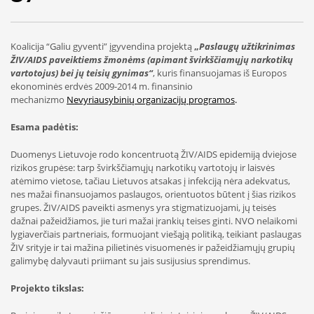
Koalicija “Galiu gyventi” įgyvendina projektą
„
Paslaugų užtikrinimas
ŽIV/AIDS paveiktiems žmonėms (apimant švirkščiamųjų narkotikų
vartotojus) bei jų teisių gynimas“
, kuris finansuojamas iš Europos
ekonominės erdvės 2009-2014 m. finansinio
mechanizmo
Nevyriausybinių organizacijų programos
.
Esama padėtis:
Duomenys Lietuvoje rodo koncentruotą ŽIV/AIDS epidemiją dviejose
rizikos grupėse: tarp švirkščiamųjų narkotikų vartotojų ir laisvės
atėmimo vietose, tačiau Lietuvos atsakas į infekciją nėra adekvatus,
nes mažai finansuojamos paslaugos, orientuotos būtent į šias rizikos
grupes. ŽIV/AIDS paveikti asmenys yra stigmatizuojami, jų teisės
dažnai pažeidžiamos, jie turi mažai įrankių teises ginti. NVO nelaikomi
lygiaverčiais partneriais, formuojant viešąją politiką, teikiant paslaugas
ŽIV srityje ir tai mažina pilietinės visuomenės ir pažeidžiamųjų grupių
galimybę dalyvauti priimant su jais susijusius sprendimus.
Projekto tikslas: