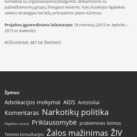
kontaktai su organizacijomis/įstaigomis, dirbančiomis su
pažeidžiamomų grupių žmogaus teisėmis. Vyks Koalicijos ilgalaikės
veiklos strategijos bei lėšų pritraukimo plano kūrimas.
Projekto įgyvendinimo laikotarpis:
18 mėnesių (
2013 m. lapkritis –
2015 m. balandis
)
RŪŠIUOKIME, BET NE ŽMONES!
Žymos:
AIDS
Advokacijos mokymai
Antstoliai
Narkotikų politika
Komentaras
Priklausomybė
probleminės šeimos
Pagalbos centrai
Žalos mažinimas
ŽIV
Teisinės konsultacijos