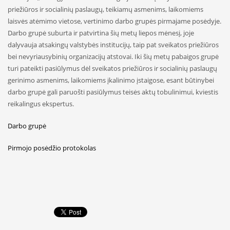
priežiūros ir socialinių paslaugų, teikiamų asmenims, laikomiems
laisvės atėmimo vietose, vertinimo darbo grupės pirmajame posėdyje.
Darbo grupė suburta ir patvirtina šių metų liepos mėnesį, joje
dalyvauja atsakingų valstybės institucijų, taip pat sveikatos priežiūros
bei nevyriausybinių organizacijų atstovai. Iki šių metų pabaigos grupė
turi pateikti pasiūlymus dėl sveikatos priežiūros ir socialinių paslaugų
gerinimo asmenims, laikomiems įkalinimo įstaigose, esant būtinybei
darbo grupė gali paruošti pasiūlymus teisės aktų tobulinimui, kviestis
reikalingus ekspertus.
Darbo grupė
Pirmojo posėdžio protokolas