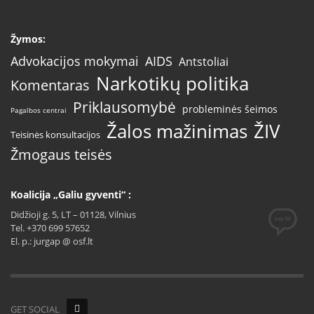
Žymos:
AIDS
Advokacijos mokymai
Antstoliai
Narkotikų politika
Komentaras
Priklausomybė
probleminės šeimos
Pagalbos centrai
Žalos mažinimas
ŽIV
Teisinės konsultacijos
Žmogaus teisės
Koalicija „Galiu gyventi“ :
Didžioji g. 5, LT – 01128, Vilnius
Tel. +370 699 57652
El. p.: jurgap @ osf.lt
GET SOCIAL