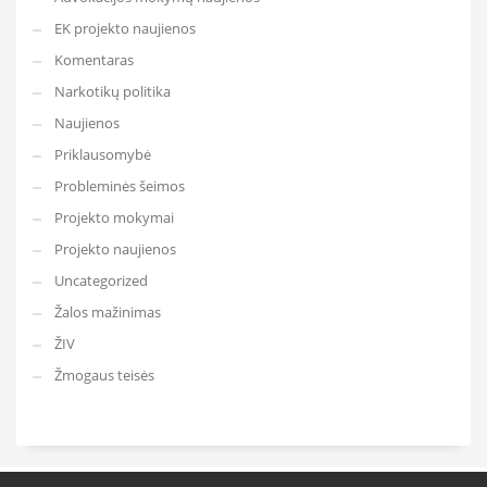
EK projekto naujienos
Komentaras
Narkotikų politika
Naujienos
Priklausomybė
Probleminės šeimos
Projekto mokymai
Projekto naujienos
Uncategorized
Žalos mažinimas
ŽIV
Žmogaus teisės