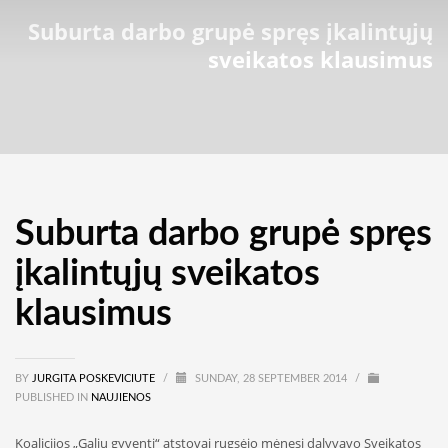
Suburta darbo grupė spręs įkalintųjų
sveikatos klausimus
Suburta darbo grupė spręs
įkalintųjų sveikatos
klausimus
BY
JURGITA POSKEVICIUTE
/
SUNDAY, 28 SEPTEMBER 2014
/
PUBLISHED IN
NAUJIENOS
Koalicijos „Galiu gyventi“ atstovai rugsėjo mėnesį dalyvavo Sveikatos