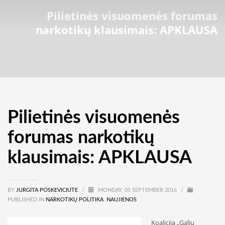
Pilietinės visuomenės forumas
narkotikų klausimais: APKLAUSA
Pilietinės visuomenės
forumas narkotikų
klausimais: APKLAUSA
BY
JURGITA POSKEVICIUTE
/
MONDAY, 05 SEPTEMBER 2016
/
PUBLISHED IN
NARKOTIKŲ POLITIKA
,
NAUJIENOS
Koalicija „Galiu