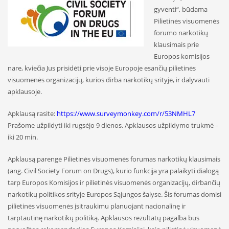
gyventi“, būdama
Pilietinės visuomenės
forumo narkotikų
klausimais prie
Europos komisijos
nare, kviečia Jus prisidėti prie visoje Europoje esančių pilietinės
visuomenės organizacijų, kurios dirba narkotikų srityje, ir dalyvauti
apklausoje.
Apklausą rasite:
https://www.surveymonkey.com/r/53NMHL7
Prašome užpildyti iki rugsėjo 9 dienos. Apklausos užpildymo trukmė –
iki 20 min.
Apklausą parengė Pilietinės visuomenės forumas narkotikų klausimais
(ang. Civil Society Forum on Drugs), kurio funkcija yra palaikyti dialogą
tarp Europos Komisijos ir pilietinės visuomenės organizacijų, dirbančių
narkotikų politikos srityje Europos Sąjungos šalyse. Šis forumas domisi
pilietinės visuomenės įsitraukimu planuojant nacionalinę ir
tarptautinę narkotikų politiką. Apklausos rezultatų pagalba bus