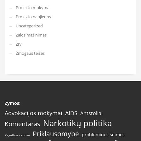
Projekto mokymai
Projekto naujienos
Uncategorized
Žalos mažinimas
ŽIV
Žmogaus teisės
Žymos:
AIDS
Advokacijos mokymai
Antstoliai
Narkotikų politika
Komentaras
Priklausomybė
probleminės šeimos
Pagalbos centrai