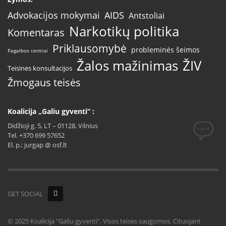
AIDS
Advokacijos mokymai
Antstoliai
Narkotikų politika
Komentaras
Priklausomybė
probleminės šeimos
Pagalbos centrai
Žalos mažinimas
ŽIV
Teisinės konsultacijos
Žmogaus teisės
Koalicija „Galiu gyventi“ :
Didžioji g. 5, LT – 01128, Vilnius
Tel. +370 699 57652
El. p.: jurgap @ osf.lt
GET SOCIAL
© 2025 Koalicija "Galiu gyventi". Visos teisės saugomos. Cituojant