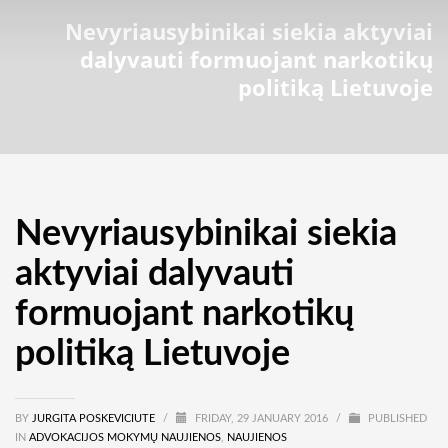
Nevyriausybinikai siekia aktyviai
dalyvauti formuojant narkotikų
politiką Lietuvoje
Nevyriausybinikai siekia
aktyviai dalyvauti
formuojant narkotikų
politiką Lietuvoje
BY
JURGITA POSKEVICIUTE
/
FRIDAY, 29 JANUARY 2016
/
PUBLISHED
IN
ADVOKACIJOS MOKYMŲ NAUJIENOS
,
NAUJIENOS