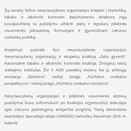
Šią savaitę šešios nevyriausybinės organizacijos kreipėsi į Narkotikų,
tabako ir alkoholio kontrolės departamento direktorę Ingą
Juozapavičienę su pasiūlymu užtikriti platų ir reguliarų pilietinės
visuomenės įsitraukimą, formuojant ir įgyvendinant Lietuvos
narkotikų politiką.
Kreipimąsi pasirašė šios nevyriausybinės organizacijos:
Nevyriausybinių organizacijų ir ekspertų koalicija „Galiu gyventi“,
Nacionalinė tabako ir alkoholio kontrolės koalicija, Žmogaus teisių
stebėjimo institutas, ŽIV ir AIDS paveiktų moterų bei jų artimųjų
asociacija „Demetra“, viešoji įstaiga „Psichikos sveikatos
perspektyvos“, viešoji įstaiga „Psichikos sveikatos iniciatyva“.
Nevyriausybinių organizacijos ir pilietinės visuomenės atstovų
pasiūlymai buvo suformuluoti po Koalicijos organizuotos diskusijos
apie Lietuvos pasirengimą artėjančiai Jungtinių Tautų̨ Generalinės
asamblėjos specialiajai sesijai (UNGASS) narkotikų klausimais 2016 m.
balandį.