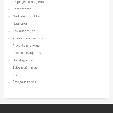
EK projekto naujienos
Komentaras
Narkotikų politika
Naujienos
Priklausomybė
Probleminės šeimos
Projekto mokymai
Projekto naujienos
Uncategorized
Žalos mažinimas
ŽIV
Žmogaus teisės