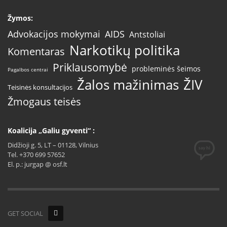
Žymos:
AIDS
Advokacijos mokymai
Antstoliai
Narkotikų politika
Komentaras
Priklausomybė
probleminės šeimos
Pagalbos centrai
Žalos mažinimas
ŽIV
Teisinės konsultacijos
Žmogaus teisės
Koalicija „Galiu gyventi“ :
Didžioji g. 5, LT – 01128, Vilnius
Tel. +370 699 57652
El. p.: jurgap @ osf.lt
GET SOCIAL