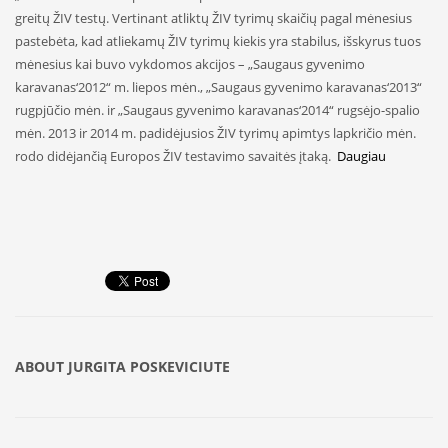
greitų ŽIV testų. Vertinant atliktų ŽIV tyrimų skaičių pagal mėnesius
pastebėta, kad atliekamų ŽIV tyrimų kiekis yra stabilus, išskyrus tuos
mėnesius kai buvo vykdomos akcijos – „Saugaus gyvenimo
karavanas‘2012“ m. liepos mėn., „Saugaus gyvenimo karavanas‘2013“
rugpjūčio mėn. ir „Saugaus gyvenimo karavanas‘2014“ rugsėjo-spalio
mėn. 2013 ir 2014 m. padidėjusios ŽIV tyrimų apimtys lapkričio mėn.
rodo didėjančią Europos ŽIV testavimo savaitės įtaką.
Daugiau
ABOUT
JURGITA POSKEVICIUTE