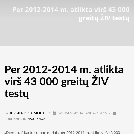
Per 2012-2014 m. atlikta virš 43 000
greitų ŽIV testų
Per 2012-2014 m. atlikta
virš 43 000 greitų ŽIV
testų
BY
JURGITA POSKEVICIUTE
/
WEDNESDAY, 14 JANUARY 2015
/
PUBLISHED IN
NAUJIENOS
„Demetra“ kartu su partneriais per 2012-2014 m. atliko virš 43 000