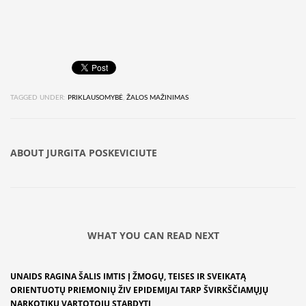
TAGGED UNDER:
PRIKLAUSOMYBĖ
,
ŽALOS MAŽINIMAS
ABOUT
JURGITA POSKEVICIUTE
WHAT YOU CAN READ NEXT
UNAIDS RAGINA ŠALIS IMTIS Į ŽMOGŲ, TEISES IR SVEIKATĄ
ORIENTUOTŲ PRIEMONIŲ ŽIV EPIDEMIJAI TARP ŠVIRKŠČIAMŲJŲ
NARKOTIKŲ VARTOTOJŲ STABDYTI