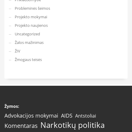
Probleminės šeimos
Projekto mokymai
Projekto naujienos
Uncategorized
Žalos mažinimas
ŽIV
Žmogaus teisės
Žymos:
AIDS
Advokacijos mokymai
Antstoliai
Narkotikų politika
Komentaras