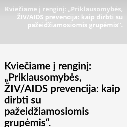
Kviečiame į renginį: „Priklausomybės,
ŽIV/AIDS prevencija: kaip dirbti su
pažeidžiamosiomis grupėmis“.
Kviečiame į renginį:
„Priklausomybės,
ŽIV/AIDS prevencija: kaip
dirbti su
pažeidžiamosiomis
grupėmis“.