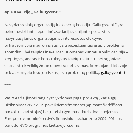
Apie Koaliciją „Galiu gyventi“
Nevyriausybinių organizacijų ir ekspertų koalicija „Galiu gyventi“ yra
pelno nesiekianti nepolitinė asociacija, vienijanti specialistus ir
nevyriausybines organizacijas, suinteresuotus efektyviu
priklausomybių ir su jomis susijusių pažeidžiamųjų grupių problemų
sprendimu bei saugios ir sveikos visuomenės kūrimu. Koalicijos vizija –
kryptingas, atviras ir konstruktyvus įvairių institucijų bei organizacijų,
specialistų ir veiklių žmonių bendradarbiavimas, formuojant Lietuvoje
priklausomybių ir su jomis susijusių problemų politiką.
galiugyventi.lt
***
Patirties dalijimosi renginys vykdomas pagal projektą „Paslaugų
užtikrinimas ŽIV / AIDS paveiktiems žmonėms (apimant švirkščiamųjų
narkotikų vartotojus) bei jų teisių gynimas“, kuris finansuojamas
Europos ekonominės erdvės finansinio mechanizmo 2009–2014 m.
periodo NVO programos Lietuvoje lėšomis.