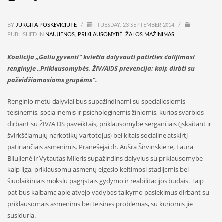
BY
JURGITA POSKEVICIUTE
/
TUESDAY, 23 SEPTEMBER 2014
/
PUBLISHED IN
NAUJIENOS
,
PRIKLAUSOMYBĖ
,
ŽALOS MAŽINIMAS
Koalicija „Galiu gyventi“ kviečia dalyvauti patirties dalijimosi
renginyje „Priklausomybės, ŽIV/AIDS prevencija: kaip dirbti su
pažeidžiamosioms grupėms“.
Renginio metu dalyviai bus supažindinami su specialiosiomis
teisinėmis, socialinėmis ir psichologinėmis žiniomis, kurios svarbios
dirbant su ŽIV/AIDS paveiktais, priklausomybe sergančiais (įskaitant ir
švirkščiamųjų narkotikų vartotojus) bei kitais socialinę atskirtį
patiriančiais asmenimis. Pranešėjai dr. Aušra Širvinskienė, Laura
Bliujienė ir Vytautas Mileris supažindins dalyvius su priklausomybe
kaip liga, priklausomų asmenų elgesio keitimosi stadijomis bei
šiuolaikiniais mokslu pagrįstais gydymo ir reabilitacijos būdais. Taip
pat bus kalbama apie atvejo vadybos taikymo pasiekimus dirbant su
priklausomais asmenims bei teisines problemas, su kuriomis jie
susiduria.