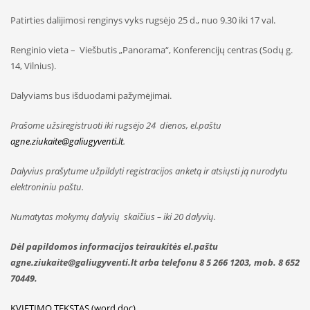
Patirties dalijimosi renginys vyks rugsėjo 25 d., nuo 9.30 iki 17 val.
Renginio vieta – Viešbutis „Panorama“, Konferencijų centras (Sodų g.
14, Vilnius).
Dalyviams bus išduodami pažymėjimai.
Prašome užsiregistruoti iki rugsėjo 24 dienos, el.paštu
agne.ziukaite@galiugyventi.lt
.
Dalyvius prašytume užpildyti registracijos anketą ir atsiųsti ją nurodytu
elektroniniu paštu.
Numatytas mokymų dalyvių skaičius – iki 20 dalyvių.
Dėl papildomos informacijos teiraukitės el.paštu
agne.ziukaite@galiugyventi.lt arba telefonu
8 5 266 1203, mob. 8 652
70449.
KVIETIMO TEKSTAS (word doc)