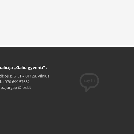
alicija „Galiu gyventi“ :
džioji g. 5, LT – 01128, Vilnius
l. +370 699 57652
. p.: jurgap @ osf.lt