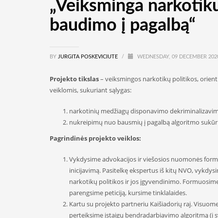
„Veiksminga narkotikų
baudimo į pagalbą“
BY
JURGITA POSKEVICIUTE
/
WEDNESDAY, 09 DECEMBER 20
Projekto tikslas
– veiksmingos narkotikų politikos, orien
veiklomis, sukuriant sąlygas:
narkotinių medžiagų disponavimo dekriminalizavim
nukreipimų nuo bausmių į pagalbą algoritmo sukūrimu
Pagrindinės projekto veiklos:
Vykdysime advokacijos ir viešosios nuomonės forma
inicijavimą. Pasitelkę ekspertus iš kitų NVO, vykdys
narkotikų politikos ir jos įgyvendinimo. Formuosim
parengsime peticiją, kursime tinklalaides.
Kartu su projekto partneriu Kaišiadorių raj. Visuom
perteiksime įstaigų bendradarbiavimo algoritmą (į 