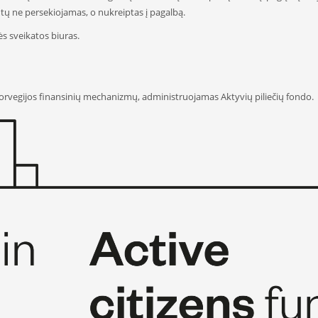
ūtų ne persekiojamas, o nukreiptas į pagalbą.
ės sveikatos biuras.
rvegijos finansinių mechanizmų, administruojamas Aktyvių piliečių fondo.