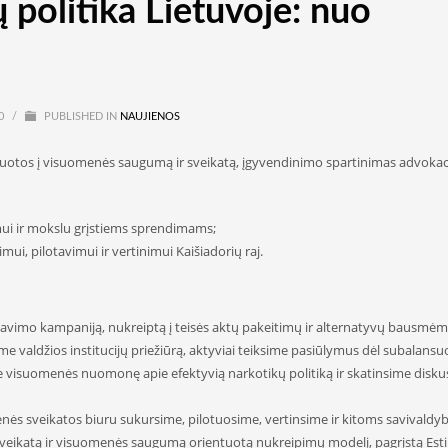
 politika Lietuvoje: nuo
20
/
PUBLISHED IN
NAUJIENOS
tuotos į visuomenės saugumą ir sveikatą, įgyvendinimo spartinimas advokac
ui ir mokslu grįstiems sprendimams;
i, pilotavimui ir vertinimui Kaišiadorių raj.
vimo kampaniją, nukreiptą į teisės aktų pakeitimų ir alternatyvų bausmėm
ime valdžios institucijų priežiūrą, aktyviai teiksime pasiūlymus dėl subalansu
e visuomenės nuomonę apie efektyvią narkotikų politiką ir skatinsime diskus
enės sveikatos biuru sukursime, pilotuosime, vertinsime ir kitoms savivald
sveikatą ir visuomenės saugumą orientuotą nukreipimų modelį, pagrįstą Esti