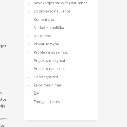
Advokacijos mokymų naujienos
EK projekto naujienos
Komentaras
Narkotikų politika
Naujienos
Priklausomybė
ijos
Probleminės šeimos
Projekto mokymai
Projekto naujienos
Uncategorized
Žalos mažinimas
s
ŽIV
otos
Žmogaus teisės
iją –
ybėms
jos