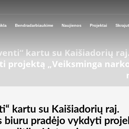
ikla
Bendradarbiaukime
Naujienos
Projektai
Skraju
yventi“ kartu su Kaišiadorių r
ti projektą „Veiksminga narkot
i“ kartu su Kaišiadorių raj.
biuru pradėjo vykdyti proje