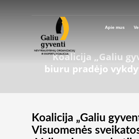
Apie mus
Ve
Koalicija „Galiu g
biuru pradėjo vykdy
Koalicija „Galiu gyvent
Visuomenės sveikatos 