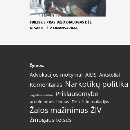
TBILISYJE PRASIDĖJO DIALOGAS DĖL
ATSAKO Į ŽIV FINANSAVIMĄ
Žymos:
AIDS
Advokacijos mokymai
Antstoliai
Narkotikų politika
Komentaras
Priklausomybė
Pagalbos centrai
probleminės šeimos
Teisinės konsultacijos
Žalos mažinimas
ŽIV
Žmogaus teisės