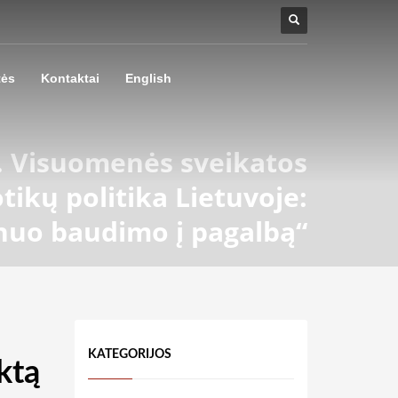
tės
Kontaktai
English
aj. Visuomenės sveikatos
ikų politika Lietuvoje:
nuo baudimo į pagalbą“
KATEGORIJOS
ktą