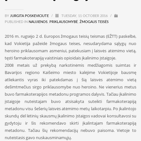
BY
JURGITA POSKEVICIUTE
/
TUESDAY, 11 OCTOBER 2016
/
PUBLISHED IN
NAUJIENOS
,
PRIKLAUSOMYBĖ
,
ŽMOGAUS TEISĖS
2016 m. rugsėjo 2 d. Europos žmogaus teisių teismas (EŽTT) paskelbė,
kad Vokietija pažeidė žmogaus teises, nesudarydama sąlygų nuo
heroino priklausomam asmeniui, patekusiam į laisvės atėmimo vietą,
tęsti farmakoterapiją vaistiniais opioidais įkalinimo įstaigoje.
2008 metais už prekybą narkotinėmis medžiagomis suimtas ir
Bavarijos regiono Kaišeimo miesto kalėjime Vokietijoje bausmę
atliekantis vyras iki patekdamas į šią laisvės atėmimo vietą
dešimtmečius sirgo priklausomybe nuo heroino. Ne vienerius metus
buvo farmakoterapijos metadonu programos dalyvis. Tačiau įkalinimo
įstaigoje nuteistajam buvo atsisakyta suteikti farmakoterapiją
metadonu visu šešerių laisvės atėmimo metų laikotarpiu. Po įkalintojo
skundų dėl lėtinių skausmų įkalinimo įstaigos vadovai konsultavosi su
gydytoju ir šis rekomendavo skirti įkalintajam farmakoterapiją
metadonu. Tačiau šių rekomendacijų nebuvo paisoma. Vietoje to
nuteistasis gavo nuskausminamųjų.