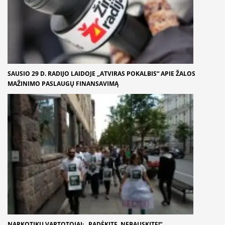
SAUSIO 29 D. RADIJO LAIDOJE „ATVIRAS POKALBIS“ APIE ŽALOS
MAŽINIMO PASLAUGŲ FINANSAVIMĄ
NARKOTIKŲ VARTOTOJAI: „PADĖKITE, NEBAUSKITE!“