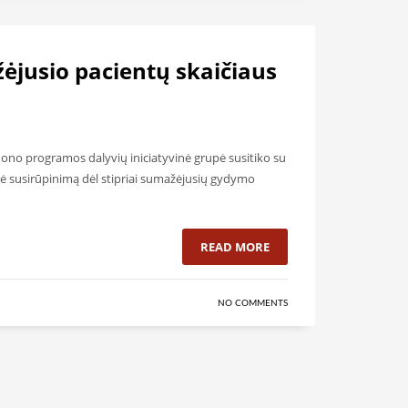
žėjusio pacientų skaičiaus
dono programos dalyvių iniciatyvinė grupė susitiko su
kė susirūpinimą dėl stipriai sumažėjusių gydymo
READ MORE
NO COMMENTS