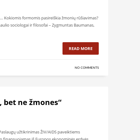
us… Kokiomis formomis pasireiškia žmonių rūšiavimas?
asaulio sociologai ir filosofai – Zygmuntas Baumanas,
READ MORE
NO COMMENTS
, bet ne žmones“
 „Paslaugų užtikrinimas ŽIV/AIDS paveiktiems
uvo finansuojamas iš Europos ekonominės erdvės