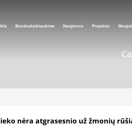
ikla
Bendradarbiaukime
Naujienos
Projektai
Skraju
Ca
Nieko nėra atgrasesnio už žmonių rūš