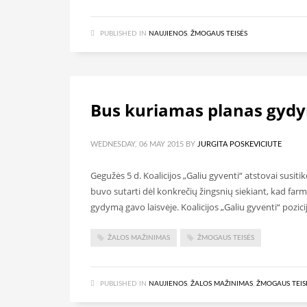
PUBLISHED IN
NAUJIENOS
,
ŽMOGAUS TEISĖS
Bus kuriamas planas gydy
WEDNESDAY, 06 MAY 2015
BY
JURGITA POSKEVICIUTE
Gegužės 5 d. Koalicijos „Galiu gyventi“ atstovai susit
buvo sutarti dėl konkrečių žingsnių siekiant, kad far
gydymą gavo laisvėje. Koalicijos „Galiu gyventi“ pozi
ŽALOS MAŽINIMAS
ŽMOGAUS TEISĖS
PUBLISHED IN
NAUJIENOS
,
ŽALOS MAŽINIMAS
,
ŽMOGAUS TEIS