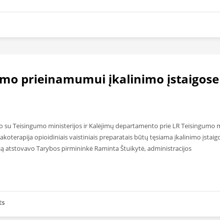
mo prieinamumui įkalinimo įstaigose
iko su Teisingumo ministerijos ir Kalėjimų departamento prie LR Teisingumo mi
makoterapija opioidiniais vaistiniais preparatais būtų tęsiama įkalinimo įst
ciją atstovavo Tarybos pirmininkė Raminta Štuikytė, administracijos
ĖS