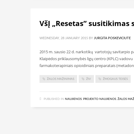
VšĮ „Resetas” susitikimas 
WEDNESDAY, 28 JANUARY 2015
BY
JURGITA POSKEVICIUTE
2015 m. sausio 22 d. narkotikų vartotojų savitarpio 
Klaipėdos priklausomybės ligų centro (KPLC) vadovu L
farmakoterapiniais opioidiniais preparatais (metad
ŽALOS MAŽINIMAS
ŽIV
ŽMOGAUS TEISĖS
PUBLISHED IN
NAUJIENOS
,
PROJEKTO NAUJIENOS
,
ŽALOS MAŽ