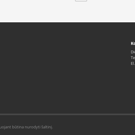
Ko
Di
Te
El
uojant būtina nurodyti šaltinį.