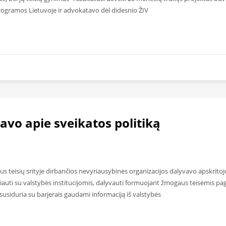
gramos Lietuvoje ir advokatavo dėl didesnio ŽIV
avo apie sveikatos politiką
s teisių srityje dirbančios nevyriausybinės organizacijos dalyvavo apskritojo 
uti su valstybės institucijomis, dalyvauti formuojant žmogaus teisėmis pagrį
usiduria su barjerais gaudami informaciją iš valstybės