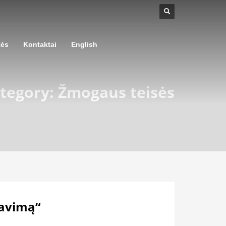
tės
Kontaktai
English
tegory: Žmogaus teisės
iavimą“