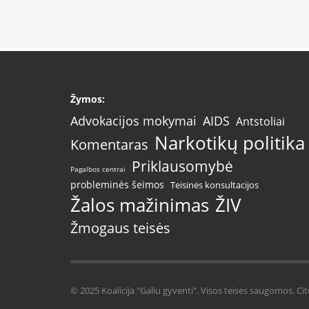
Žymos:
AIDS
Advokacijos mokymai
Antstoliai
Narkotikų politika
Komentaras
Priklausomybė
Pagalbos centrai
probleminės šeimos
Teisinės konsultacijos
Žalos mažinimas
ŽIV
Žmogaus teisės
© 2025 Koalicija "Galiu gyventi". Visos teisės saugomos. Cit