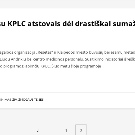
su KPLC atstovais dėl drastiškai suma
pagalbos organizacija „Resetas“ ir Klaipėdos miesto buvusių bei esamų meta
iudu Andrikiu bei centro medicinos personalu. Susitikimo iniciatoriai išreiš
ono programos) apimčių KPLC. Šiuo metu šioje programoje
INIMAS
,
ŽIV
,
ŽMOGAUS TEISĖS
1
2