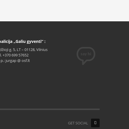
alicija „Galiu gyventi“ :
džioji g. 5, LT – 01128, Vilnius
l. +370 699 57652
. p.: jurgap @ osf.lt
GET SOCIAL