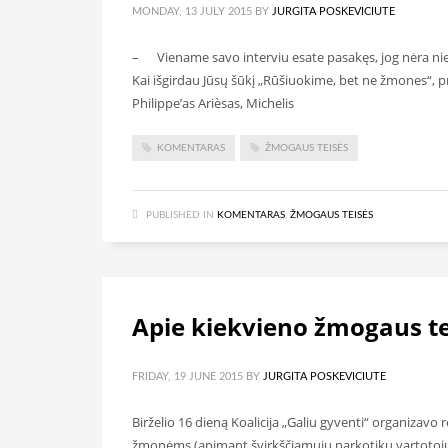
MONDAY, 13 JULY 2015
BY
JURGITA POSKEVICIUTE
– Viename savo interviu esate pasakęs, jog nėra nie
Kai išgirdau Jūsų šūkį „Rūšiuokime, bet ne žmones“, pr
Philippe’as Arièsas, Michelis
KOMENTARAS
ŽMOGAUS TEISĖS
PUBLISHED IN
KOMENTARAS
,
ŽMOGAUS TEISĖS
Apie kiekvieno žmogaus te
FRIDAY, 19 JUNE 2015
BY
JURGITA POSKEVICIUTE
Birželio 16 dieną Koalicija „Galiu gyventi“ organizav
žmonėms (apimant švirkščiamųjų narkotikų vartotojus