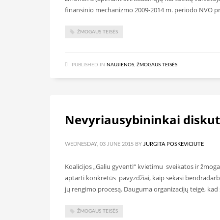
finansinio mechanizmo 2009-2014 m. periodo NVO pro
ŽMOGAUS TEISĖS
PUBLISHED IN
NAUJIENOS
,
ŽMOGAUS TEISĖS
Nevyriausybininkai diskut
WEDNESDAY, 03 JUNE 2015
BY
JURGITA POSKEVICIUTE
Koalicijos „Galiu gyventi“ kvietimu sveikatos ir žmogau
aptarti konkretūs pavyzdžiai, kaip sekasi bendradarbia
jų rengimo procesą. Dauguma organizacijų teigė, kad s
ŽMOGAUS TEISĖS