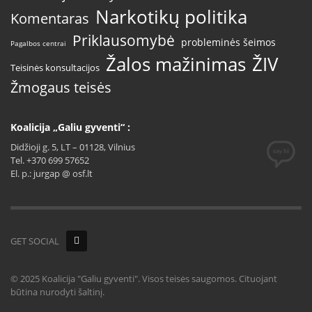
Narkotikų politika
Komentaras
Priklausomybė
probleminės šeimos
Pagalbos centrai
Žalos mažinimas
ŽIV
Teisinės konsultacijos
Žmogaus teisės
Koalicija „Galiu gyventi“ :
Didžioji g. 5, LT – 01128, Vilnius
Tel. +370 699 57652
El. p.: jurgap @ osf.lt
GET SOCIAL
© 2025 Koalicija "Galiu gyventi". Visos teisės saugomos. Cituojant
būtina nurodyti šaltinį.