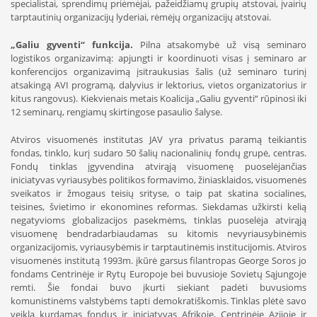
specialistai, sprendimų priėmėjai, pažeidžiamų grupių atstovai, įvairių
tarptautinių organizacijų lyderiai, rėmėjų organizacijų atstovai.
„Galiu gyventi“ funkcija.
Pilna atsakomybė už visą seminaro
logistikos organizavimą: apjungti ir koordinuoti visas į seminaro ar
konferencijos organizavimą įsitraukusias šalis (už seminaro turinį
atsakingą AVI programą, dalyvius ir lektorius, vietos organizatorius ir
kitus rangovus). Kiekvienais metais Koalicija „Galiu gyventi“ rūpinosi iki
12 seminarų, rengiamų skirtingose pasaulio šalyse.
Atviros visuomenės institutas JAV yra privatus paramą teikiantis
fondas, tinklo, kurį sudaro 50 šalių nacionalinių fondų grupė, centras.
Fondų tinklas įgyvendina atvirąją visuomenę puoselėjančias
iniciatyvas vyriausybės politikos formavimo, žiniasklaidos, visuomenės
sveikatos ir žmogaus teisių srityse, o taip pat skatina socialines,
teisines, švietimo ir ekonomines reformas. Siekdamas užkirsti kelią
negatyvioms globalizacijos pasekmėms, tinklas puoselėja atvirąją
visuomenę bendradarbiaudamas su kitomis nevyriausybinėmis
organizacijomis, vyriausybėmis ir tarptautinėmis institucijomis. Atviros
visuomenės institutą 1993m. įkūrė garsus filantropas George Soros jo
fondams Centrinėje ir Rytų Europoje bei buvusioje Sovietų Sąjungoje
remti. Šie fondai buvo įkurti siekiant padėti buvusioms
komunistinėms valstybėms tapti demokratiškomis. Tinklas plėtė savo
veiklą kurdamas fondus ir iniciatyvas Afrikoje, Centrinėje Azijoje ir