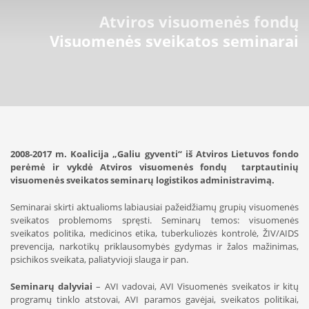
Atviros visuomenės fondų
Visuomenės sveikatos seminarai
2008-2017 m. Koalicija „Galiu gyventi“ iš Atviros Lietuvos fondo
perėmė ir vykdė Atviros visuomenės fondų tarptautinių
visuomenės sveikatos seminarų logistikos administravimą.
Seminarai skirti aktualioms labiausiai pažeidžiamų grupių visuomenės
sveikatos problemoms spręsti. Seminarų temos: visuomenės
sveikatos politika, medicinos etika, tuberkuliozės kontrolė, ŽIV/AIDS
prevencija, narkotikų priklausomybės gydymas ir žalos mažinimas,
psichikos sveikata, paliatyvioji slauga ir pan.
Seminarų dalyviai
– AVI vadovai, AVI Visuomenės sveikatos ir kitų
programų tinklo atstovai, AVI paramos gavėjai, sveikatos politikai,