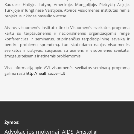
Kaukaze, Haityje, Lotynų Amerikoje, Mongolijoje, Pietryčių Azijoje,
Turkijoje ir Jungtinėse Valstijose. Atviros visuomenės institutas remia
projektus ir kitose pasaulio vietose.
Atviros visuomenės instituto tinklo Visuomenės sveikatos programa
kartu su tarptautinėmis ir nacionalinėmis organizacijomis rengė
konferencijas ir seminarus, stiprinančius tarpdisciplininę sąveiką ir
bendrų problemų sprendimą, tuo skatindama naujas visuomenės
sveikatos iniciatyvas, susijusias su asmens ir visuomenės sveikata,
žmogaus teisėmis ir etinėmis problemomis
Visą informaciją apie AVI visuomenės sveikatos seminarų programą
galima rasti
http://health.accel-it.lt
Žymos:
AIDS
Advokacijos mokymai
Antstoliai