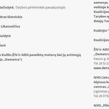
asmenys, 
veikloje 
ačiulytė,
Tarybos pirmininkės pavaduotojas
Koalicijos
Tarybos s
ras Slatvickis
dviejų Ta
 Likatavičius
Koalicijos 
Gaidytė
Koalicijos
isrė
ŽIV ir AI
„Demetr
 Kulšis (ŽIV ir AIDS paveiktų moterų bei jų artimųjų
Kauno g. 6 
ija „Demetra“)
Tel. (8 5) 
www.demet
NVO Lietu
Alytaus k
centras „
Ligoninės g
Tel. (8 315
NVO „Pili