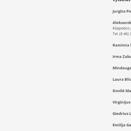
Jurgita P
Aleksandr
Klaipėdos 
Tel. (8 46)
Raminta 
Irma Zab
Mindauga
Laura Bli
Dovilė Ma
Virginijus
Giedrius 
Emilija G