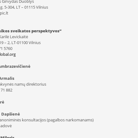
s Girvydas Duoblys
. 5-304, LT – 01115 Vilnius
ic.lt
hikos sveikatos perspektyvos“
arilė Levickaitė
19 – 2, LT-01100 Vilnius
271 5760
lobal.org
 Ambrazevičienė
Armalis
akvynės namų direktorius
) 71 882
srė
ė Dapšienė
 anoniminės konsultacijos (pagalbos narkomanams)
vadovė
Mileris