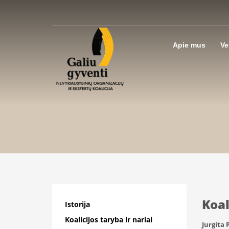
Apie mus
Ve
Koal
Istorija
Koalicijos taryba ir nariai
Jurgita 