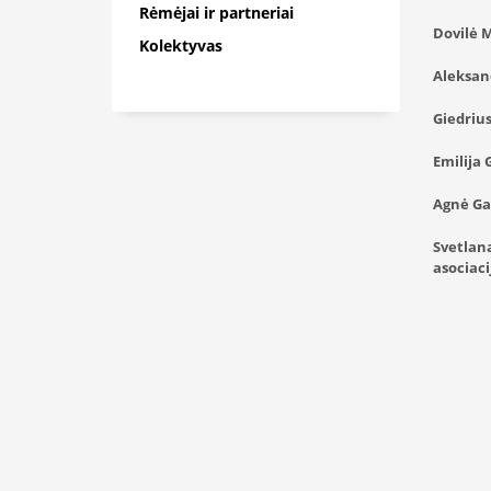
Rėmėjai ir partneriai
Dovilė M
Kolektyvas
Aleksand
Giedrius
Emilija 
Agnė Ga
Svetlana
asociac