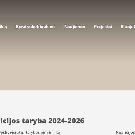
ikla
Bendradarbiaukime
Naujienos
Projektai
Skraju
icijos taryba 2024-2026
Poškevičiūtė,
Tarybos pirmininkė
Koalicijos