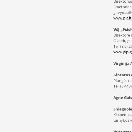
Direktoriu
Smetonos g
girvydas@p
www.pic.lt
VšĮ „Psic
Direktorė K
Olandų g. 
Tel. (8 5) 
www.gip-g
Virginija
Gintaras 
Plungės n
Tel. (8 448
Agnė Gai
Snieguol
Klaipėdos
tarnybos 
Vytautas 