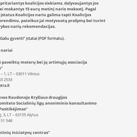
pritariantys koalicijos siekiams, dalyvaujantys jos
bei mokantys 15 eurų metinį nario mokestį. Pagal
 įstatus Koalicijos nariu galima tapti Koalicijos
prendimu, pateikus jai motyvuotą prašymą bei turint
rybos narių rekomendacijas.
“Galiu gyventi” įstatai (PDF formatu).
 nariai
DS paveiktų moterų bei jų artimųjų asociacija
a“
– 1, LT – 03011 Vilnius
233 2533
ra.lt
vos Raudonojo Kryžiaus draugijos
omiteto Socialinių ligų anoniminio konsultavimo
Pasitikėjimas“
. 3, LT – 63155 Alytus
) 51 548
etinių iniciatyvų centras“