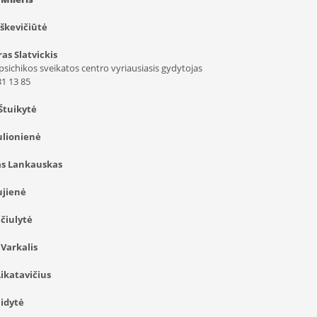
oškevičiūtė
as Slatvickis
psichikos sveikatos centro vyriausiasis gydytojas
 31 13 85
Štuikytė
ulionienė
s Lankauskas
ujienė
čiulytė
 Varkalis
Likatavičius
aidytė