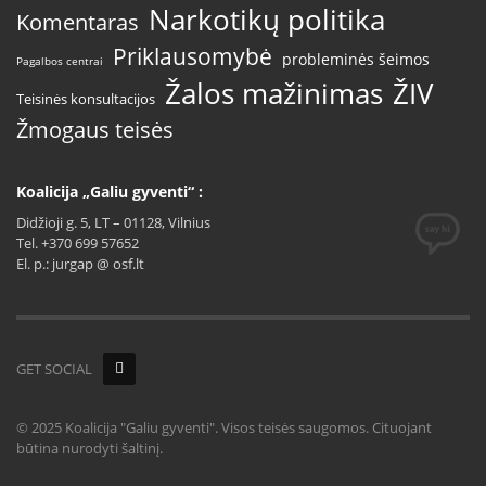
Narkotikų politika
Komentaras
Priklausomybė
probleminės šeimos
Pagalbos centrai
Žalos mažinimas
ŽIV
Teisinės konsultacijos
Žmogaus teisės
Koalicija „Galiu gyventi“ :
Didžioji g. 5, LT – 01128, Vilnius
Tel. +370 699 57652
El. p.: jurgap @ osf.lt
GET SOCIAL
© 2025 Koalicija "Galiu gyventi". Visos teisės saugomos. Cituojant
būtina nurodyti šaltinį.